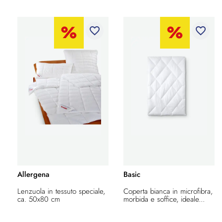
favorite_border
favorite_border
Allergena
Basic
Lenzuola in tessuto speciale,
Coperta bianca in microfibra,
ca. 50x80 cm
morbida e soffice, ideale...