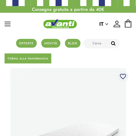
Consegna gratuita a partire da 40€
IT
OFFERTE
NOVITÀ
BLOG
TORNA ALLA PANORAMICA
favorite_border