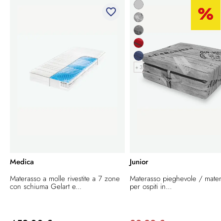
favorite_border
+ 3
Medica
Junior
Materasso a molle rivestite a 7 zone
Materasso pieghevole / mate
con schiuma Gelart e...
per ospiti in...