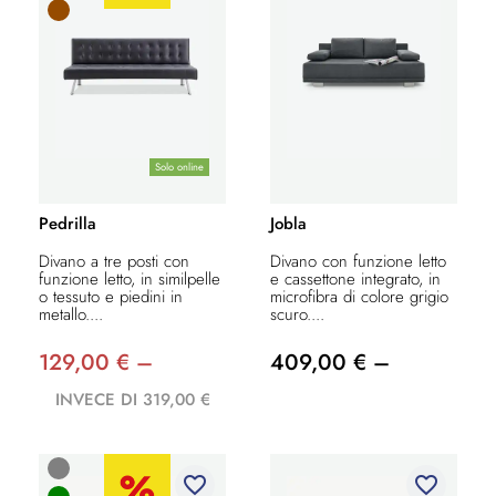
Solo online
Pedrilla
Jobla
Divano a tre posti con
Divano con funzione letto
funzione letto, in similpelle
e cassettone integrato, in
o tessuto e piedini in
microfibra di colore grigio
metallo....
scuro....
129,00 € –
409,00 € –
INVECE DI 319,00 €
favorite_border
favorite_border