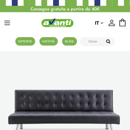
Consegna gratuita a partire da 40€
IT
OFFERTE
NOVITÀ
BLOG