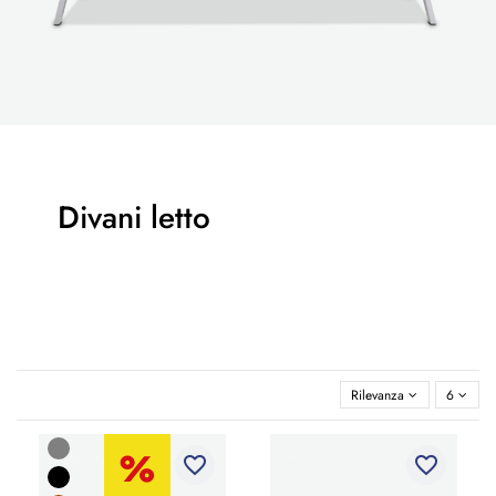
Divani letto
Rilevanza
6
favorite_border
favorite_border