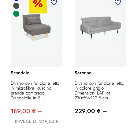
favorite_border
favorite_border
Scandale
Saronno
Divano con funzione letto
Divano con funzione letto,
in microfibra, cuscino
in colore grigio.
grande compreso.
Dimensioni LAP ca.
Disponibile in 3...
210x59x112,5 cm
189,00 € –
229,00 € –
INVECE DI 249,00 €