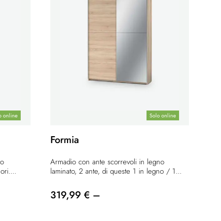
o online
Solo online
Formia
no
Armadio con ante scorrevoli in legno
ri....
laminato, 2 ante, di queste 1 in legno / 1...
319,99 € –