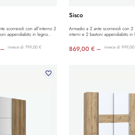
Sisco
te scorrevoli con all'interno 2
Armadio a 2 ante scorrevoli con 2 r
toni appendiabito in legno...
interni e 2 bastoni appendiabito in 
invece di 799,00 €
invece di 999,00
 –
869,00 € –
favorite_border