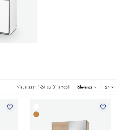
Visualizzati 1-24 su 31 articoli
Rilevanza
24
favorite_border
favorite_border