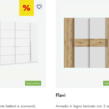
favorite_border
Solo online
Sol
Flavi
te battenti e scorrevoli,
Armadio in legno laminato con 2 a