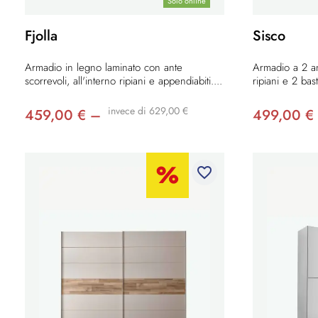
Solo online
Fjolla
Sisco
Armadio in legno laminato con ante
Armadio a 2 an
scorrevoli, all'interno ripiani e appendiabiti....
ripiani e 2 bas
invece di 629,00 €
459,00 € –
499,00 €
favorite_border