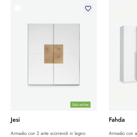
favorite_border
Solo online
Jesi
Fahda
Armadio con 2 ante scorrevoli in legno
Armadio con an