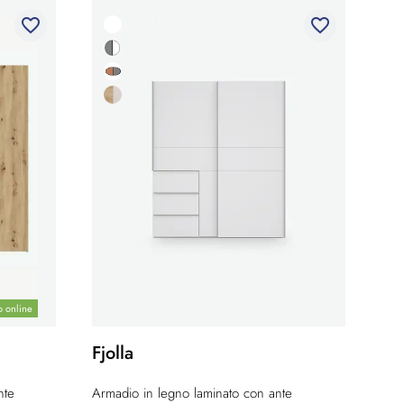
favorite_border
favorite_border
o online
Fjolla
nte
Armadio in legno laminato con ante