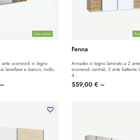
Solo online
Sol
Fenna
ante scorrevoli in legno
Armadio in legno laminato a 2 ante
ia lamellare e bianco, molto...
scorrevoli centrali, 2 ante battente l
4...
 –
559,00 € –
favorite_border