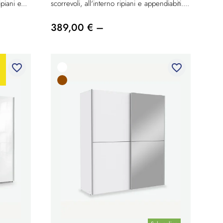
piani e...
scorrevoli, all'interno ripiani e appendiabiti....
389,00 € –
favorite_border
favorite_border