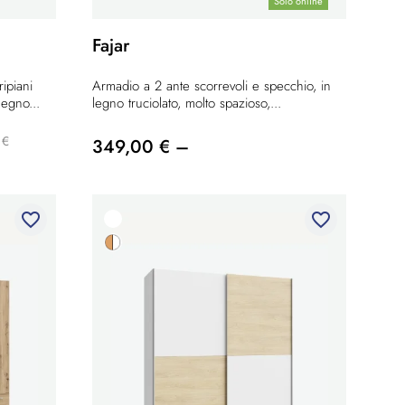
Solo online
Fajar
ipiani
Armadio a 2 ante scorrevoli e specchio, in
legno...
legno truciolato, molto spazioso,...
 €
349,00 € –
favorite_border
favorite_border