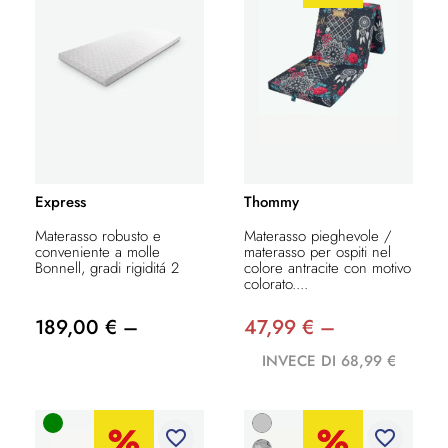
Express
Thommy
Materasso robusto e
Materasso pieghevole /
conveniente a molle
materasso per ospiti nel
Bonnell, gradi rigiditá 2
colore antracite con motivo
colorato....
189,00 € –
47,99 € –
INVECE DI 68,99 €
favorite_border
favorite_border