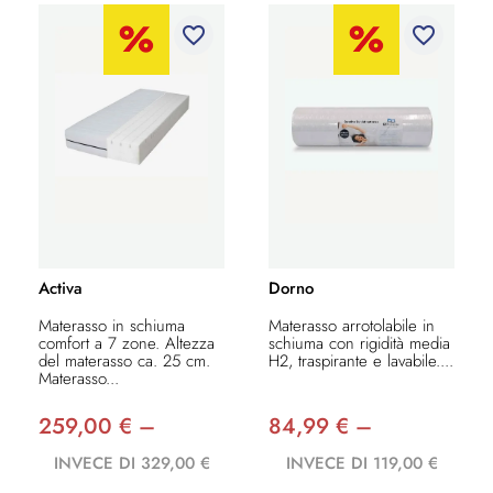
favorite_border
favorite_border
Activa
Dorno
Materasso in schiuma
Materasso arrotolabile in
comfort a 7 zone. Altezza
schiuma con rigidità media
del materasso ca. 25 cm.
H2, traspirante e lavabile....
Materasso...
259,00 € –
84,99 € –
INVECE DI 329,00 €
INVECE DI 119,00 €