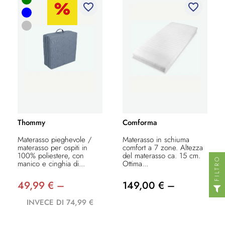
favorite_border
favorite_border
Thommy
Comforma
Materasso pieghevole /
Materasso in schiuma
materasso per ospiti in
comfort a 7 zone. Altezza
100% poliestere, con
del materasso ca. 15 cm.
FILTRO
manico e cinghia di...
Ottima...
49,99 € –
149,00 € –
INVECE DI 74,99 €