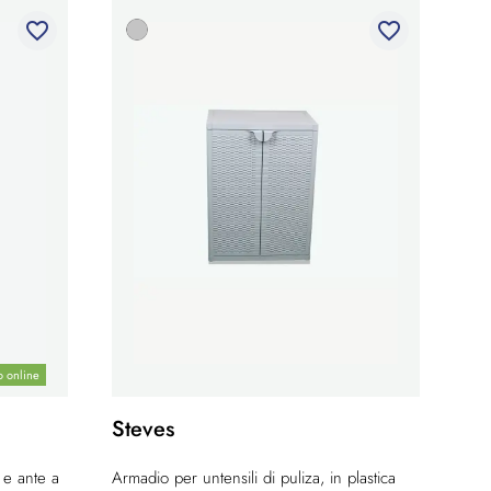
favorite_border
favorite_border
o online
Steves
 e ante a
Armadio per untensili di puliza, in plastica