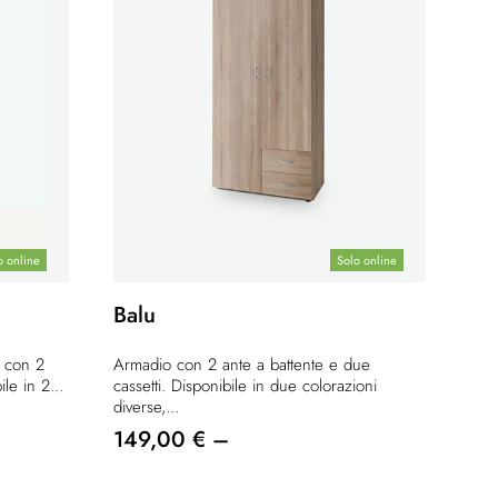
o online
Solo online
Balu
o con 2
Armadio con 2 ante a battente e due
le in 2...
cassetti. Disponibile in due colorazioni
diverse,...
149,00 € –