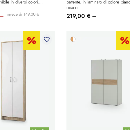
ibile in diversi colori....
battente, in laminato di colore bian
opaco...
invece di 149,00 €
 –
219,00 € –
favorite_border