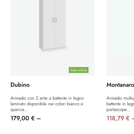
Solo online
Dubino
Montanar
Armadio con 2 ante a battente in legno
Armadio multiu
laminato disponibile nei colori bianco e
battente in le
quercia...
portascope...
179,00 € –
118,79 € 