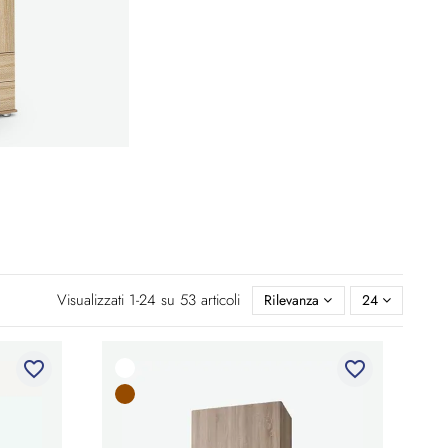
Visualizzati 1-24 su 53 articoli
Rilevanza
24
favorite_border
favorite_border