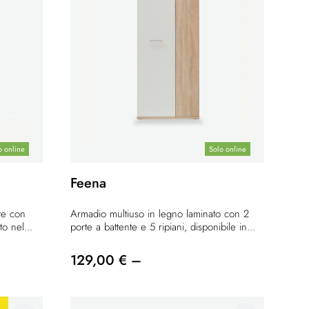
o online
Solo online
Feena
te con
Armadio multiuso in legno laminato con 2
to nel...
porte a battente e 5 ripiani, disponibile in...
129,00 € –