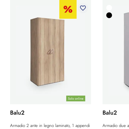
favorite_border
Solo online
Balu2
Balu2
Armadio 2 ante in legno laminato, 1 appendi
Armadio due an