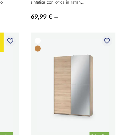
co
sintetica con ottica in rattan,...
69,99 € –
favorite_border
favorite_border