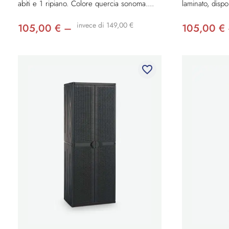
abiti e 1 ripiano. Colore quercia sonoma....
laminato, dispon
invece di 149,00 €
105,00 € –
105,00 €
favorite_border