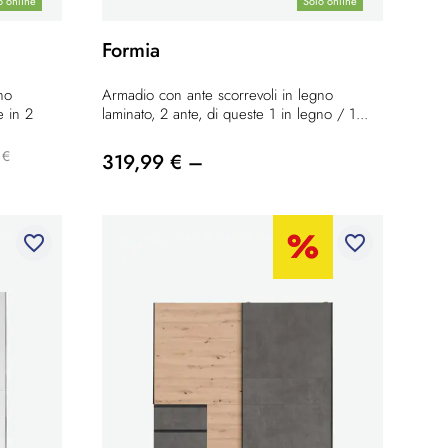
o online
Solo online
Formia
no
Armadio con ante scorrevoli in legno
e in 2
laminato, 2 ante, di queste 1 in legno / 1...
 €
319,99 € –
favorite_border
favorite_border