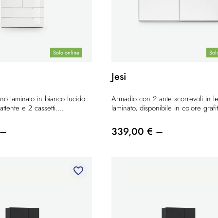
Solo online
Sol
Jesi
no laminato in bianco lucido
Armadio con 2 ante scorrevoli in l
ttente e 2 cassetti....
laminato, disponibile in colore grafit
 –
339,00 € –
favorite_border