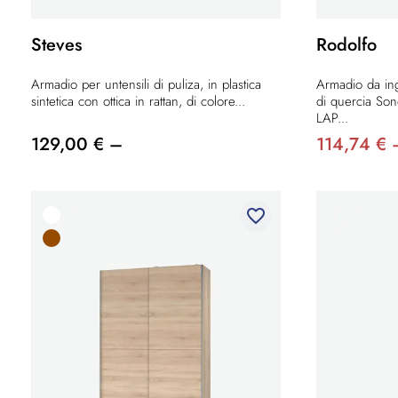
Steves
Rodolfo
Armadio per untensili di puliza, in plastica
Armadio da ing
sintetica con ottica in rattan, di colore...
di quercia Son
LAP...
129,00 € –
114,74 € 
favorite_border