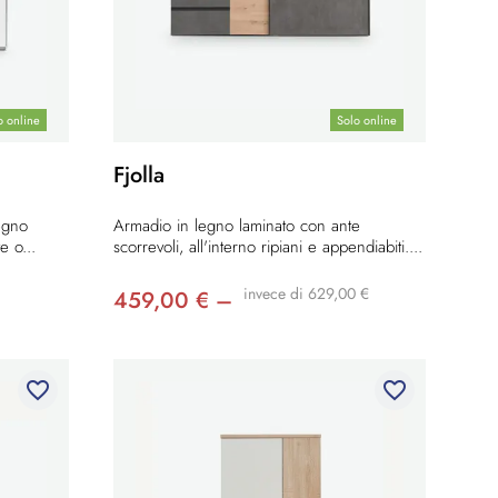
o online
Solo online
Fjolla
egno
Armadio in legno laminato con ante
e o...
scorrevoli, all'interno ripiani e appendiabiti....
invece di 629,00 €
459,00 € –
favorite_border
favorite_border