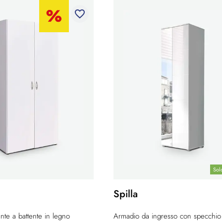
favorite_border
Sol
Spilla
te a battente in legno
Armadio da ingresso con specchio