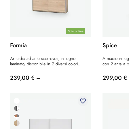
Solo online
Formia
Spice
Armadio ad ante scorrevoli, in legno
Armadio in leg
laminato, disponibile in 2 diversi colori....
con 2 ante a ba
239,00 € –
299,00 €
favorite_border