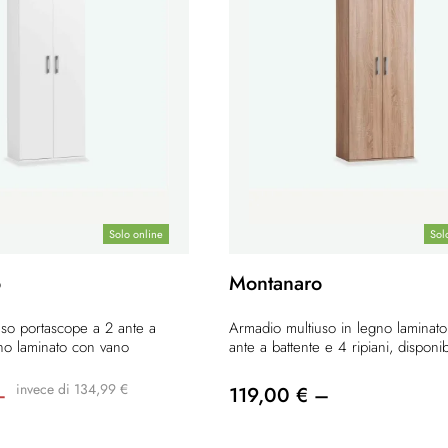
Solo online
Sol
o
Montanaro
so portascope a 2 ante a
Armadio multiuso in legno laminat
gno laminato con vano
ante a battente e 4 ripiani, disponibi
invece di 134,99 €
–
119,00 € –