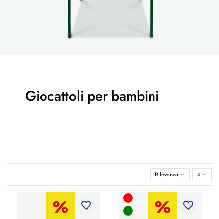
Giocattoli per bambini
Rilevanza
4
favorite_border
favorite_border