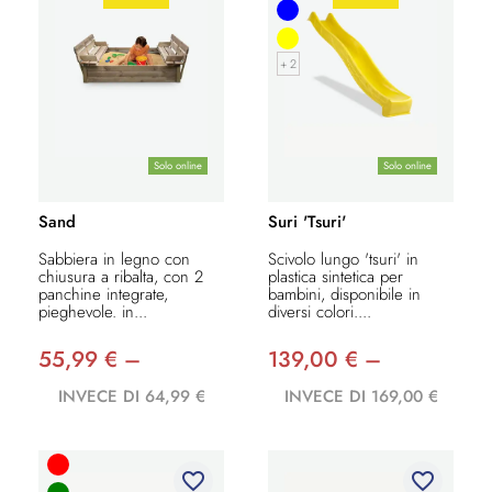
+ 2
Solo online
Solo online
Sand
Suri 'Tsuri'
Sabbiera in legno con
Scivolo lungo 'tsuri' in
chiusura a ribalta, con 2
plastica sintetica per
panchine integrate,
bambini, disponibile in
pieghevole. in...
diversi colori....
55,99 € –
139,00 € –
INVECE DI 64,99 €
INVECE DI 169,00 €
favorite_border
favorite_border