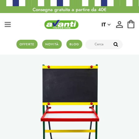
Consegna gratuita a partire da 40€
IT
OFFERTE
NOVITÀ
BLOG