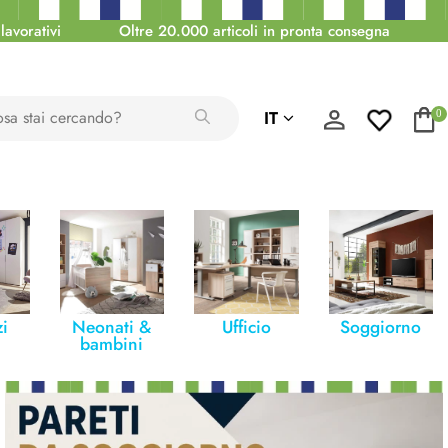
lavorativi
Oltre 20.000 articoli in pronta consegna
IT
0
i
Neonati &
Ufficio
Soggiorno
bambini