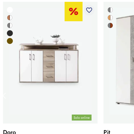
favorite_border
Solo online
Doro
Pit