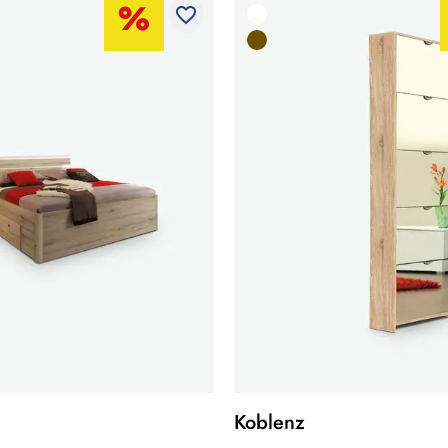
favorite_border
Koblenz