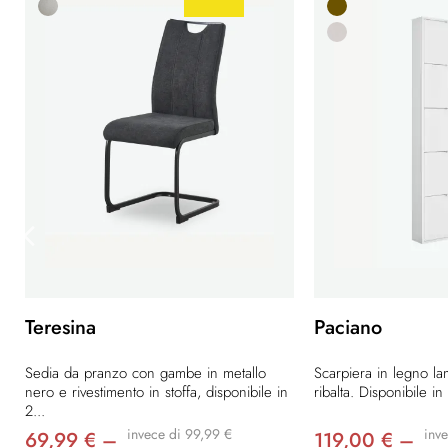
Teresina
Paciano
Sedia da pranzo con gambe in metallo
Scarpiera in legno la
nero e rivestimento in stoffa, disponibile in
ribalta. Disponibile in 
2...
invece di 99,99 €
inv
69,99 € –
119,00 € –