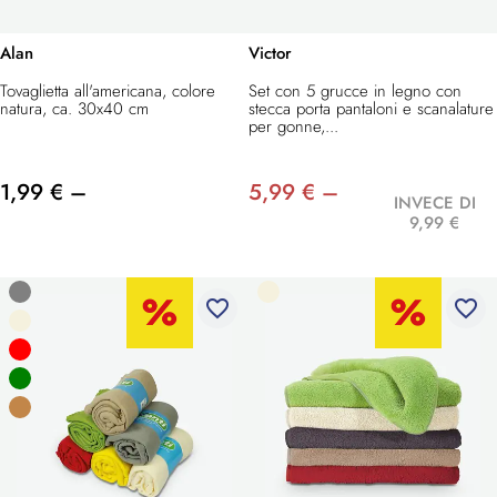
Alan
Victor
Tovaglietta all'americana, colore
Set con 5 grucce in legno con
natura, ca. 30x40 cm
stecca porta pantaloni e scanalature
per gonne,...
1,99 € –
5,99 € –
INVECE DI
9,99 €
favorite_border
favorite_border