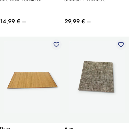
14,99 € –
29,99 € –
favorite_border
favorite_border
Dana
Alan