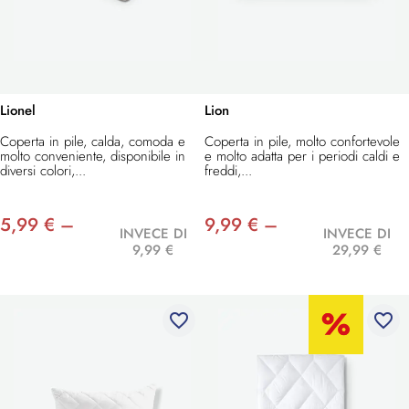
Lionel
Lion
Coperta in pile, calda, comoda e
Coperta in pile, molto confortevole
molto conveniente, disponibile in
e molto adatta per i periodi caldi e
diversi colori,...
freddi,...
5,99 € –
9,99 € –
INVECE DI
INVECE DI
9,99 €
29,99 €
favorite_border
favorite_border