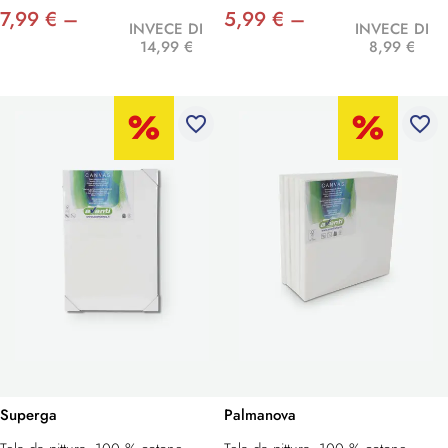
7,99 € –
5,99 € –
INVECE DI
INVECE DI
14,99 €
8,99 €
favorite_border
favorite_border
Superga
Palmanova