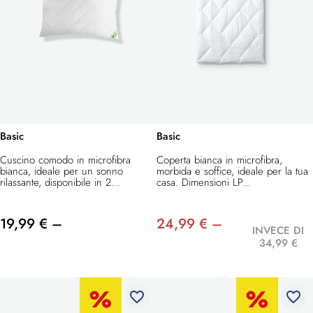
Basic
Basic
Cuscino comodo in microfibra
Coperta bianca in microfibra,
bianca, ideale per un sonno
morbida e soffice, ideale per la tua
rilassante, disponibile in 2...
casa. Dimensioni LP...
19,99 € –
24,99 € –
INVECE DI
34,99 €
favorite_border
favorite_border