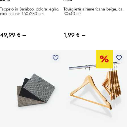
Tappeto in Bamboo, colore legno,
Tovaglietta all'americana beige, ca.
dimensioni: 160x230 cm
30x40 cm
49,99 € –
1,99 € –
favorite_border
favorite_border