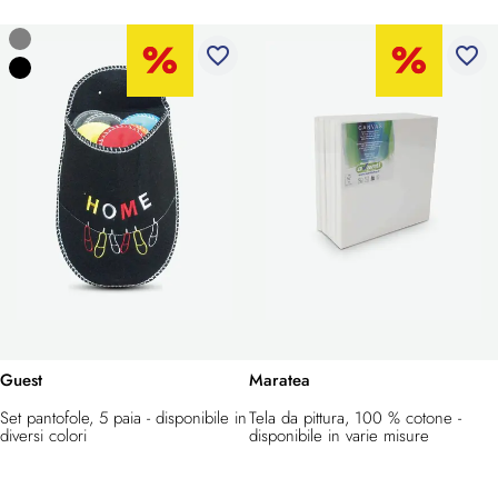
favorite_border
favorite_border
Guest
Maratea
Set pantofole, 5 paia - disponibile in
Tela da pittura, 100 % cotone -
diversi colori
disponibile in varie misure