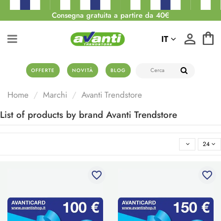
Consegna gratuita a partire da 40€
IT
OFFERTE
NOVITÀ
BLOG
Home
Marchi
Avanti Trendstore
List of products by brand Avanti Trendstore
24
favorite_border
favorite_border