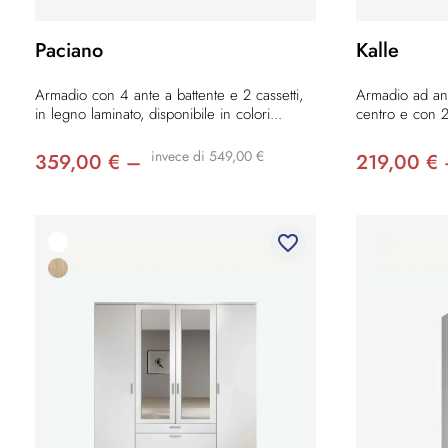
Paciano
Kalle
Armadio con 4 ante a battente e 2 cassetti,
Armadio ad ant
in legno laminato, disponibile in colori...
centro e con 2 
invece di 549,00 €
359,00 € –
219,00 €
favorite_border