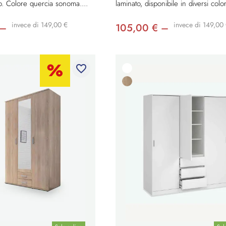
no. Colore quercia sonoma....
laminato, disponibile in diversi colori
invece di 149,00 €
invece di 149,00
 –
105,00 € –
favorite_border