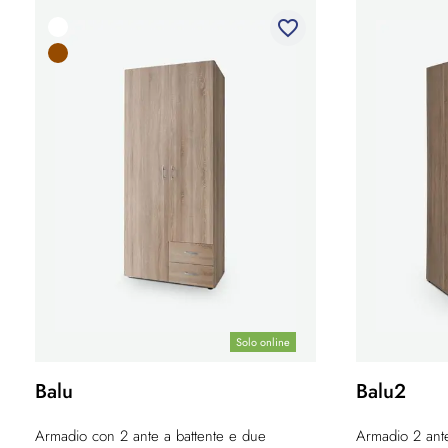
favorite_border
Solo online
Balu
Balu2
Armadio con 2 ante a battente e due
Armadio 2 ante