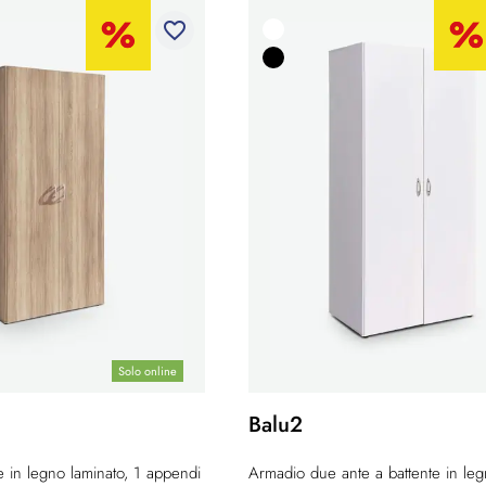
favorite_border
Solo online
Balu2
 in legno laminato, 1 appendi
Armadio due ante a battente in le