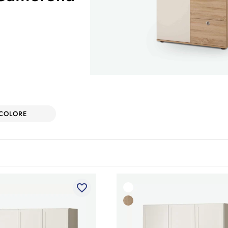
COLORE
favorite_border