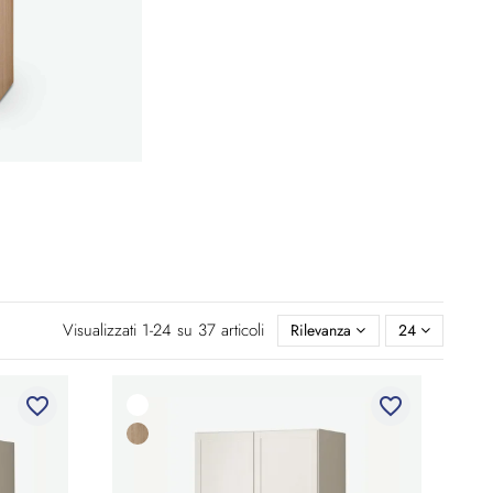
Visualizzati 1-24 su 37 articoli
Rilevanza
24
favorite_border
favorite_border