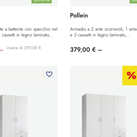
Solo online
Sol
Pollein
e a battente con specchio nel
Armadio a 2 ante scorrevoli, 1 anta
cassetti in legno laminato,...
e 3 cassetti in legno laminato,...
invece di 299,00 €
 –
379,00 € –
favorite_border