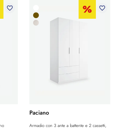
favorite_border
favorite_border
Paciano
gno
Armadio con 3 ante a battente e 2 cassetti,