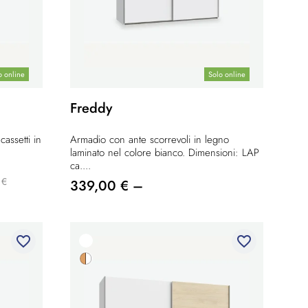
o online
Solo online
Freddy
assetti in
Armadio con ante scorrevoli in legno
laminato nel colore bianco. Dimensioni: LAP
ca....
 €
339,00 € –
favorite_border
favorite_border