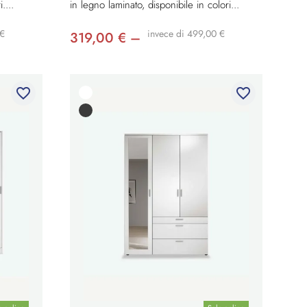
....
in legno laminato, disponibile in colori...
 €
invece di 499,00 €
319,00 € –
favorite_border
favorite_border