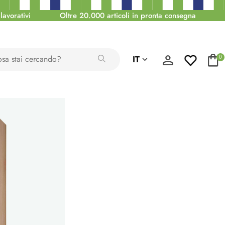
lavorativi
Oltre 20.000 articoli in pronta consegna
IT
0