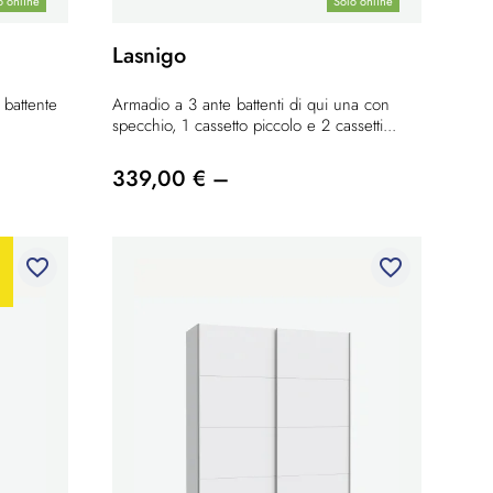
o online
Solo online
Lasnigo
 battente
Armadio a 3 ante battenti di qui una con
specchio, 1 cassetto piccolo e 2 cassetti...
339,00 € –
favorite_border
favorite_border