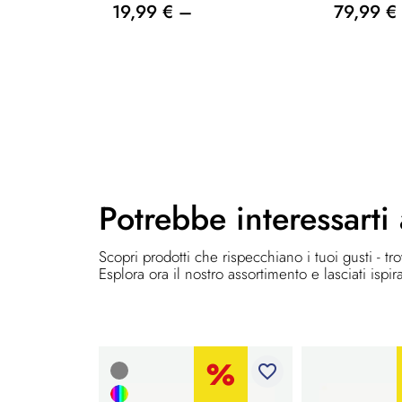
19,99 € –
79,99 €
Potrebbe
interessarti
Scopri prodotti che rispecchiano i tuoi gusti - tr
Esplora ora il nostro assortimento e lasciati ispir
favorite_border