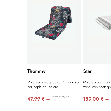
Thommy
Star
Materasso pieghevole / materasso
Materasso a molle 
per ospiti nel colore...
zone con sostegno
invece di 68,99 €
47,99 € –
189,00 € –