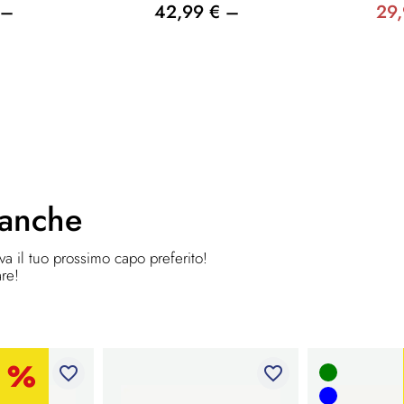
 –
42,99 € –
29
 anche
ova il tuo prossimo capo preferito!
are!
favorite_border
favorite_border