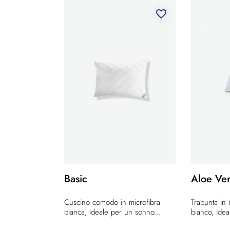
favorite_border
Basic
Aloe Ve
Cuscino comodo in microfibra
Trapunta in 
bianca, ideale per un sonno...
bianco, ideal