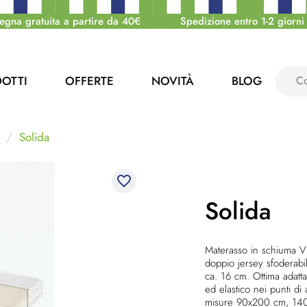
egna gratuita a partire da 40€
Spedizione entro 1-2 giorni 
OTTI
OFFERTE
NOVITÀ
BLOG
Solida
favorite_border
Solida
Materasso in schiuma Vi
doppio jersey sfoderabil
ca. 16 cm. Ottima adatta
ed elastico nei punti di
misure 90x200 cm, 14