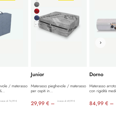
+ 3
Junior
Dorno
vole / materasso
Materasso pieghevole / materasso
Materasso arroto
%...
per ospiti in...
con rigidità medi
nvece di 74,99 €
invece di 49,99 €
29,99 € –
84,99 € –