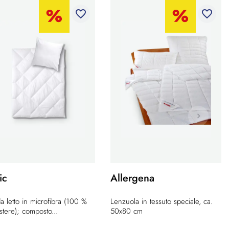
favorite_border
favorite_border
ic
Allergena
a letto in microfibra (100 %
Lenzuola in tessuto speciale, ca.
stere); composto...
50x80 cm