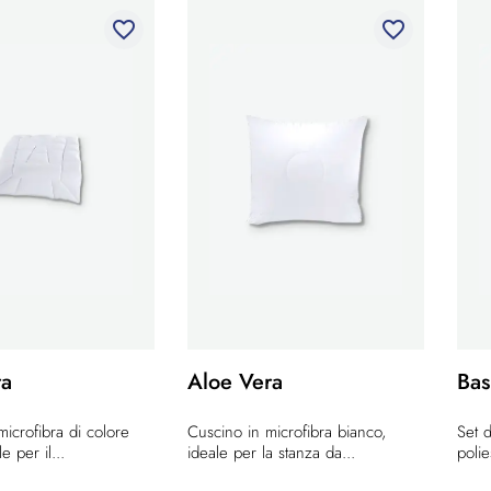
favorite_border
favorite_border
ra
Aloe Vera
Bas
microfibra di colore
Cuscino in microfibra bianco,
Set d
e per il...
ideale per la stanza da...
polie