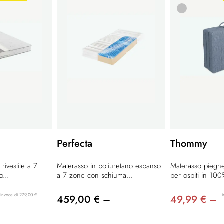
Perfecta
Thommy
rivestite a 7
Materasso in poliuretano espanso
Materasso pieghe
...
a 7 zone con schiuma...
per ospiti in 100
invece di 279,00 €
i
459,00 € –
49,99 € –