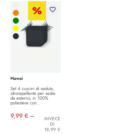
favorite_border
Hawai
Set 4 cuscini di seduta,
idrorepellente per sedie
da esterno, in 100%
poliestere con...
9,99 € –
INVECE
DI
18,99 €