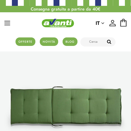
Consegna gratuita a partire da 40€
IT
OFFERTE
NOVITÀ
BLOG