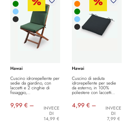
favorite_border
favorite_border
Hawai
Hawai
Cuscino idrorepellente per
Cuscino di seduta
sedie da giardino, con
idrorepellente per sedie
laccetti e 2 cinghie di
da esterno, in 100%
fissaggio,...
poliestere con laccetti...
9,99 € –
4,99 € –
INVECE
INVECE
DI
DI
14,99 €
7,99 €