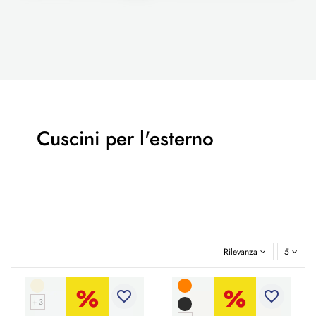
Cuscini per l'esterno
Rilevanza
5
favorite_border
favorite_border
+ 3