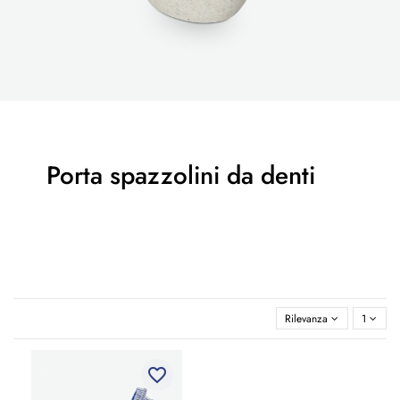
Porta spazzolini da denti
Rilevanza
1
favorite_border