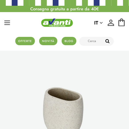
Consegna gratuita a partire da 40€
IT
OFFERTE
NOVITÀ
BLOG