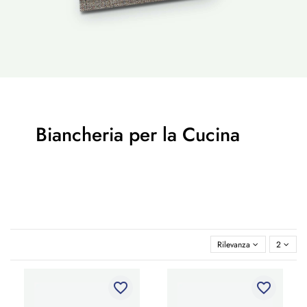
Biancheria per la Cucina
Rilevanza
2
favorite_border
favorite_border