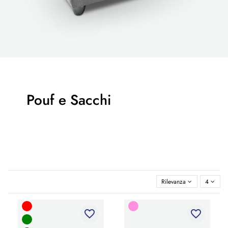
Pouf e Sacchi
Rilevanza
4
favorite_border
favorite_border