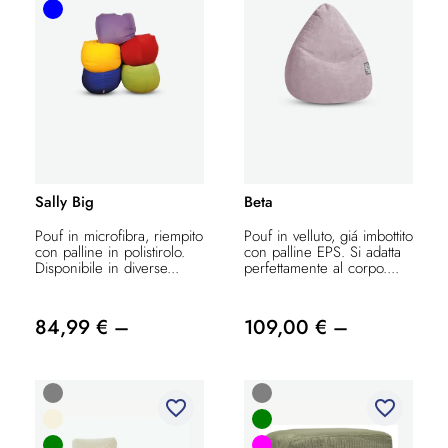
Sally Big
Beta
Pouf in microfibra, riempito
Pouf in velluto, giá imbottito
con palline in polistirolo.
con palline EPS. Si adatta
Disponibile in diverse...
perfettamente al corpo....
84,99 € –
109,00 € –
favorite_border
favorite_border