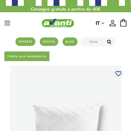
Consegna gratuita a partire da 40€
IT
OFFERTE
NOVITÀ
BLOG
TORNA ALLA PANORAMICA
favorite_border