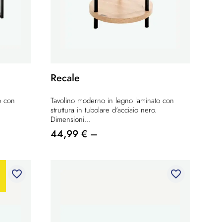
Recale
o con
Tavolino moderno in legno laminato con
struttura in tubolare d'acciaio nero.
Dimensioni...
44,99 € –
favorite_border
favorite_border