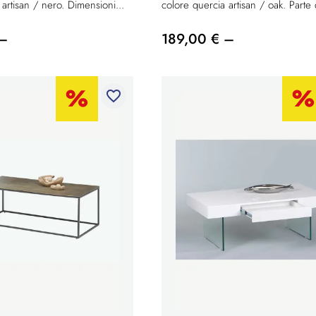
artisan / nero. Dimensioni...
colore quercia artisan / oak. Parte 
 –
189,00 € –
favorite_border