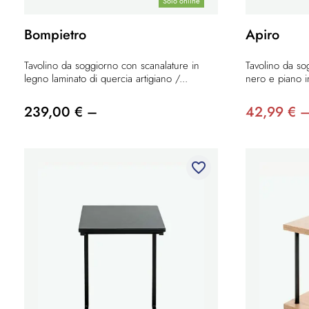
Solo online
Bompietro
Apiro
Tavolino da soggiorno con scanalature in
Tavolino da so
legno laminato di quercia artigiano /...
nero e piano i
239,00 € –
42,99 € 
favorite_border