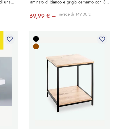
di una...
laminato di bianco e grigio cemento con 3...
invece di 149,00 €
69,99 € –
favorite_border
favorite_border