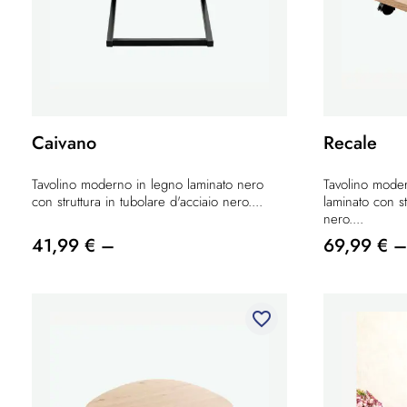
Caivano
Recale
Tavolino moderno in legno laminato nero
Tavolino moder
con struttura in tubolare d'acciaio nero....
laminato con st
nero....
41,99 € –
69,99 € –
favorite_border