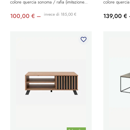
colore quercia sonoma / rafia (imitazione...
colore quercia 
invece di 185,00 €
100,00 € –
139,00 €
favorite_border