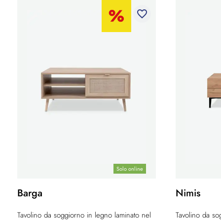
favorite_border
Solo online
Barga
Nimis
Tavolino da soggiorno in legno laminato nel
Tavolino da so