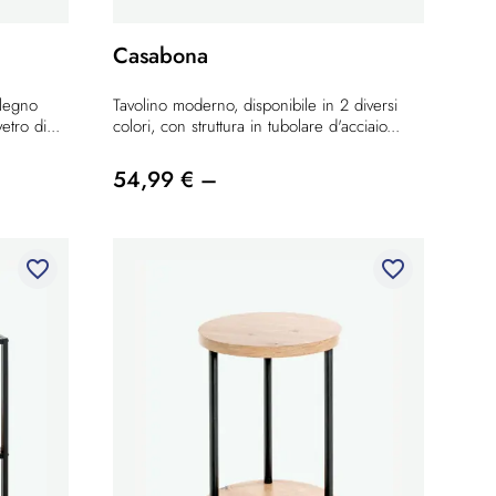
Casabona
 legno
Tavolino moderno, disponibile in 2 diversi
etro di...
colori, con struttura in tubolare d'acciaio...
54,99 € –
favorite_border
favorite_border