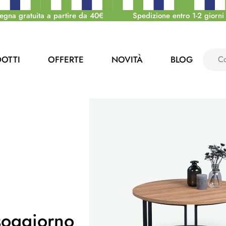
egna gratuita a partire da 40€
Spedizione entro 1-2 giorni 
OTTI
OFFERTE
NOVITÀ
BLOG
 soggiorno