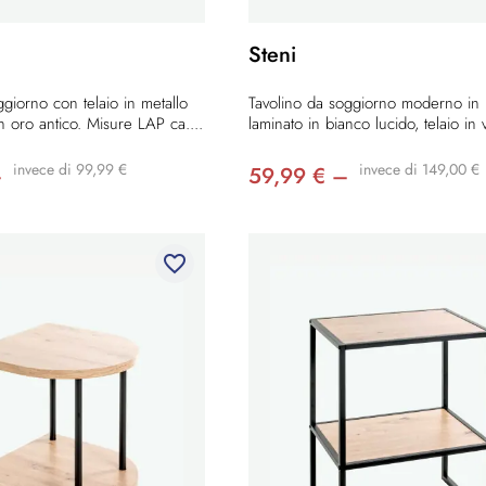
Steni
ggiorno con telaio in metallo
Tavolino da soggiorno moderno in
n oro antico. Misure LAP ca....
laminato in bianco lucido, telaio in v
invece di 99,99 €
invece di 149,00 €
–
59,99 € –
favorite_border