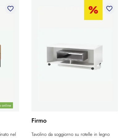
favorite_border
favorite_border
o online
Firmo
inato nel
Tavolino da soggiorno su rotelle in legno