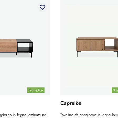
favorite_border
Solo online
Sol
Capralba
ggiorno in legno laminato nel
Tavolino da soggiorno in legno lam