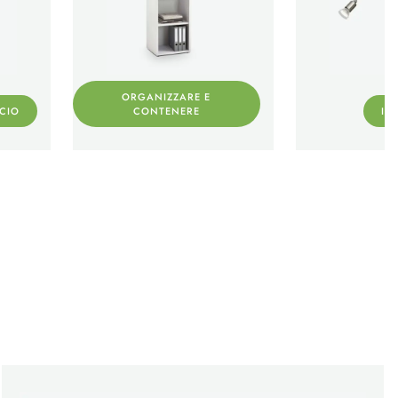
ORGANIZZARE E
ICIO
CONTENERE
IL