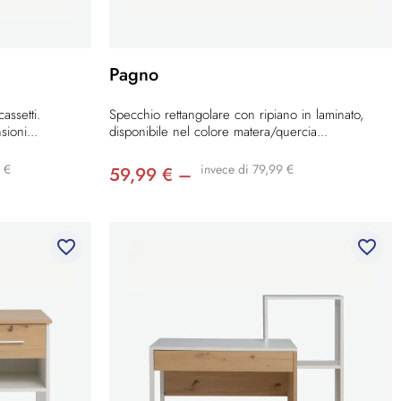
Pagno
assetti.
Specchio rettangolare con ripiano in laminato,
sioni...
disponibile nel colore matera/quercia...
 €
invece di 79,99 €
59,99 € –
favorite_border
favorite_border