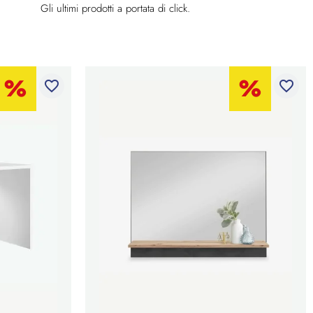
Gli ultimi prodotti a portata di click.
favorite_border
favorite_border