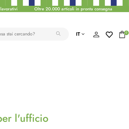
lavorativi
Oltre 20.000 articoli in pronta consegna
IT
0
er l'ufficio