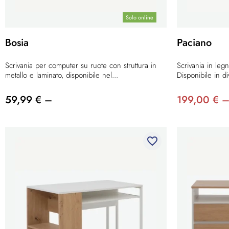
Solo online
Bosia
Paciano
Scrivania per computer su ruote con struttura in
Scrivania in leg
metallo e laminato, disponibile nel...
Disponibile in div
59,99 € –
199,00 € 
favorite_border