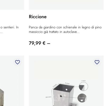
Riccione
o sentieri. In
Panca da giardino con schienale in legno di pino
..
massiccio già trattato in autoclave...
79,99 € –
favorite_border
favorite_border