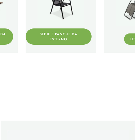
 DA
SEDIE E PANCHE DA
ESTERNO
LETT