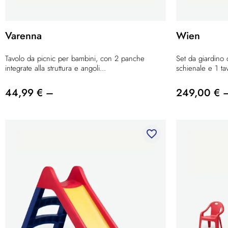
Varenna
Wien
Tavolo da picnic per bambini, con 2 panche
Set da giardino
integrate alla struttura e angoli...
schienale e 1 tav
44,99 € –
249,00 € 
favorite_border