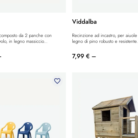
Viddalba
 composto da 2 panche con
Recinzione ad incastro, per aiuole 
olo, in legno massiccio...
legno di pino robusto e resistente..
–
7,99 € –
favorite_border