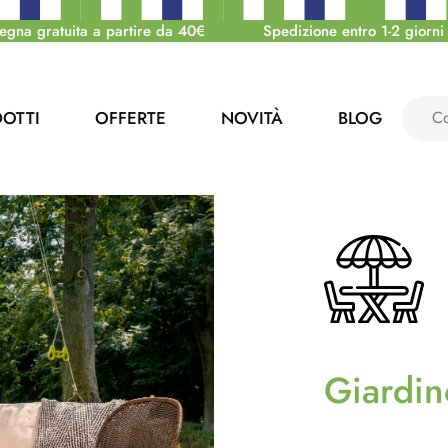
egna gratuita a partire da 40€
Spedizione entro 1-2 giorni 
OTTI
OFFERTE
NOVITÀ
BLOG
Giardin