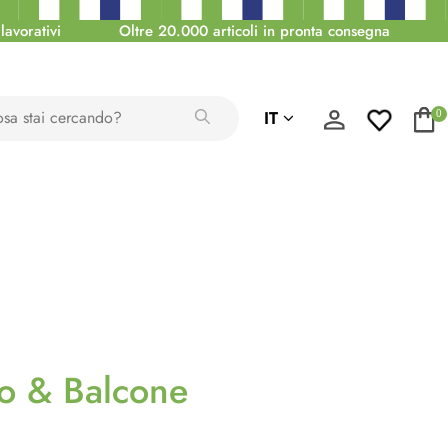
lavorativi
Oltre 20.000 articoli in pronta consegna
IT
0
o & Balcone