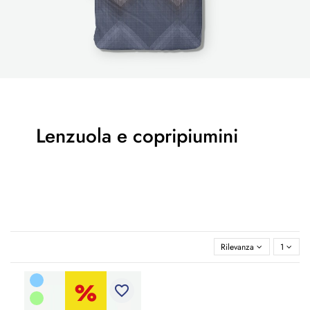
Lenzuola e copripiumini
Rilevanza
1
favorite_border