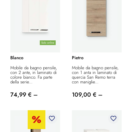
Solo online
Blanco
Pietro
Mobile da bagno pensile,
Mobile da bagno pensile,
con 2 ante, in laminato di
con 1 anta in laminato di
colore bianco. Fa parte
quercia San Remo terra
della serie...
con maniglie...
74,99 € –
109,00 € –
favorite_border
favorite_border