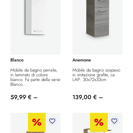
Blanco
Anemone
Mobile da bagno pensile,
Mobile da bagno sospeso
in laminato di colore
in imitazione grafite, ca
bianco. Fa parte della serie
LAP: 30x72x33cm
Blanco....
59,99 € –
139,00 € –
favorite_border
favorite_border