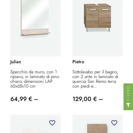
Julian
Pietro
Specchio da muro, con 1
Sottolavabo per il bagno,
ripiano, in laminato di pino
con 2 ante in laminato di
chiaro, dimensioni LAP
quercia San Remo terra
60x68x10 cm
con piedi e...
FILTRO
64,99 € –
129,00 € –
favorite_border
favorite_border