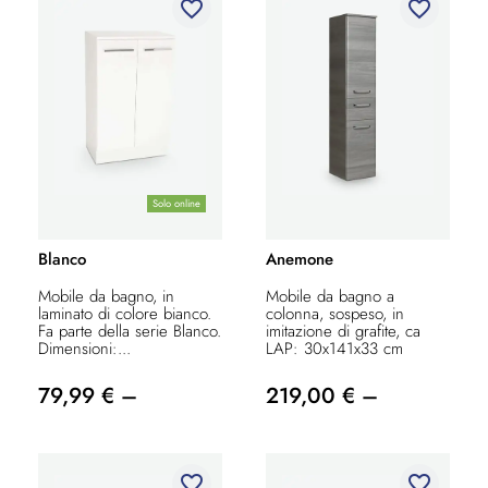
favorite_border
favorite_border
Solo online
Blanco
Anemone
Mobile da bagno, in
Mobile da bagno a
laminato di colore bianco.
colonna, sospeso, in
Fa parte della serie Blanco.
imitazione di grafite, ca
Dimensioni:...
LAP: 30x141x33 cm
79,99 € –
219,00 € –
favorite_border
favorite_border