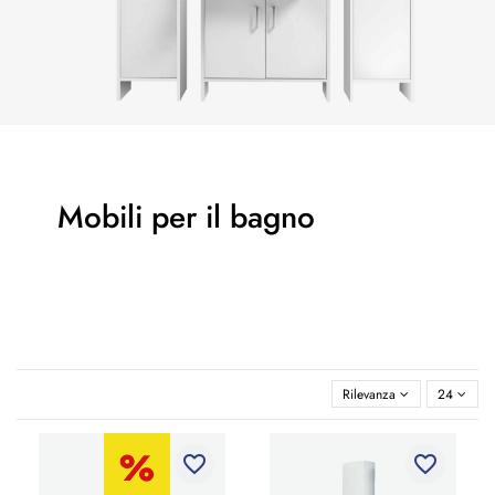
Mobili per il bagno
Rilevanza
24
favorite_border
favorite_border