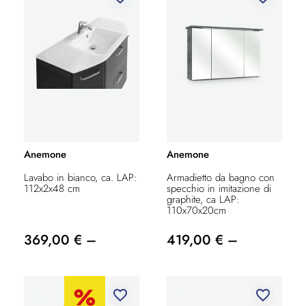
Anemone
Anemone
Lavabo in bianco, ca. LAP:
Armadietto da bagno con
112x2x48 cm
specchio in imitazione di
graphite, ca LAP:
110x70x20cm
369,00 € –
419,00 € –
favorite_border
favorite_border