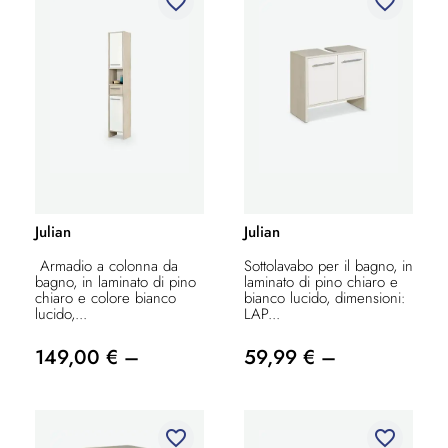
favorite_border
favorite_border
Julian
Julian
Armadio a colonna da
Sottolavabo per il bagno, in
bagno, in laminato di pino
laminato di pino chiaro e
chiaro e colore bianco
bianco lucido, dimensioni:
lucido,...
LAP...
149,00 € –
59,99 € –
favorite_border
favorite_border