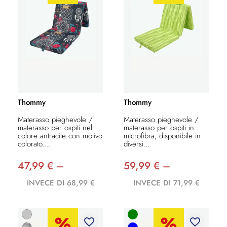
Thommy
Thommy
Materasso pieghevole /
Materasso pieghevole /
materasso per ospiti nel
materasso per ospiti in
colore antracite con motivo
microfibra, disponibile in
colorato....
diversi...
47,99 € –
59,99 € –
INVECE DI 68,99 €
INVECE DI 71,99 €
favorite_border
favorite_border