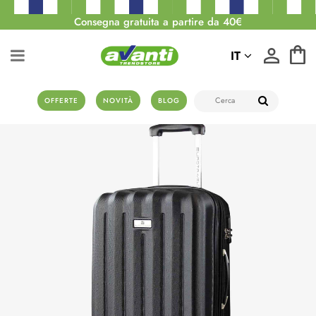
Consegna gratuita a partire da 40€
IT
OFFERTE
NOVITÀ
BLOG