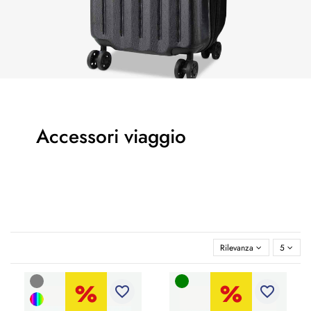
Accessori viaggio
Rilevanza
5
favorite_border
favorite_border