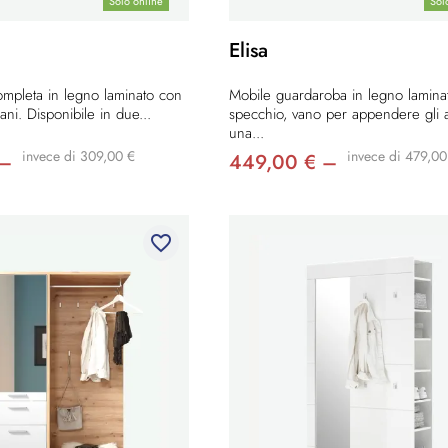
Solo online
Sol
Elisa
mpleta in legno laminato con
Mobile guardaroba in legno lamina
ani. Disponibile in due...
specchio, vano per appendere gli a
una...
invece di 309,00 €
invece di 479,00
 –
449,00 € –
favorite_border