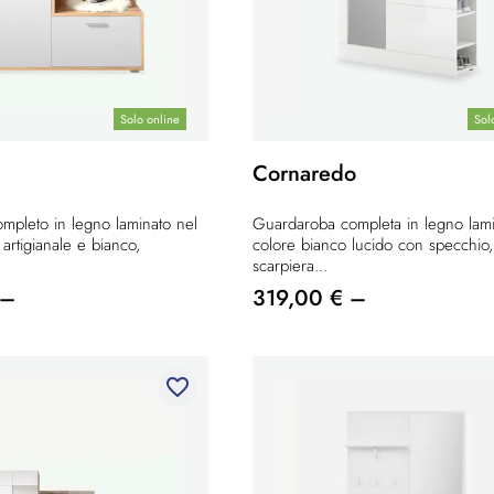
Solo online
Sol
Cornaredo
mpleto in legno laminato nel
Guardaroba completa in legno lami
artigianale e bianco,
colore bianco lucido con specchio,
scarpiera...
 –
319,00 € –
favorite_border