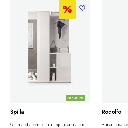
favorite_border
Solo online
Spilla
Rodolfo
Guardaroba completo in legno laminato di
Armadio da ing