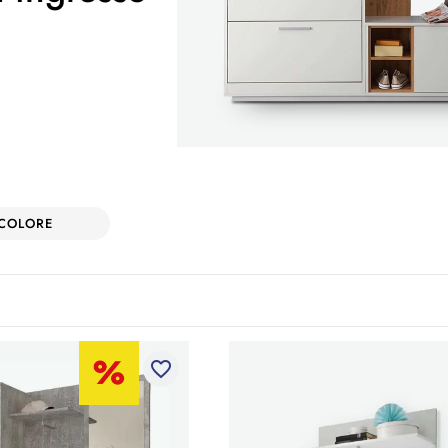
COLORE
favorite_border