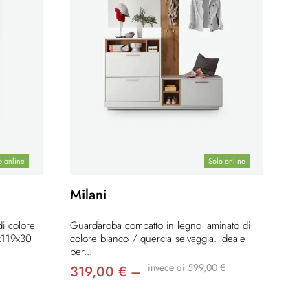
o online
Solo online
Milani
i colore
Guardaroba compatto in legno laminato di
x119x30
colore bianco / quercia selvaggia. Ideale
per...
invece di 599,00 €
319,00 € –