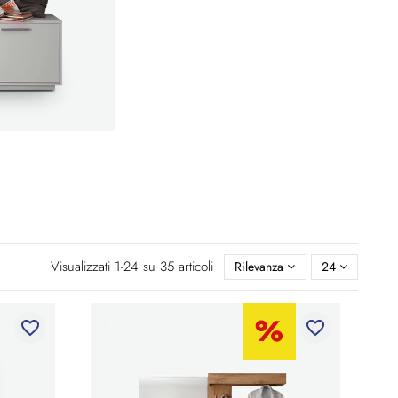
Visualizzati 1-24 su 35 articoli
Rilevanza
24
favorite_border
favorite_border