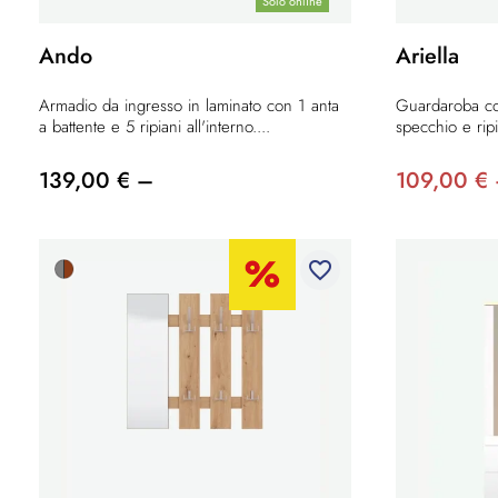
Solo online
Ando
Ariella
Armadio da ingresso in laminato con 1 anta
Guardaroba co
a battente e 5 ripiani all'interno....
specchio e ripi
139,00 € –
109,00 €
favorite_border