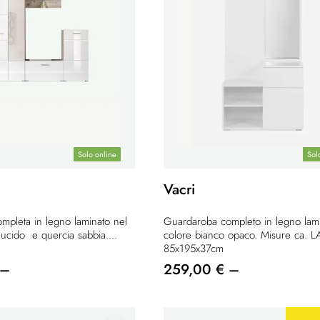
Solo online
Sol
Vacri
mpleta in legno laminato nel
Guardaroba completo in legno lami
lucido e quercia sabbia....
colore bianco opaco. Misure ca. L
85x195x37cm
 –
259,00 € –