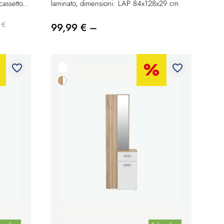
ssetto...
laminato, dimensioni: LAP 84x128x29 cm
 €
99,99 € –
favorite_border
favorite_border