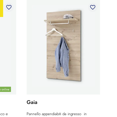
favorite_border
favorite_border
o online
Gaia
nco e
Pannello appendiabiti da ingresso in