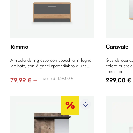
Rimmo
Caravate
Armadio da ingresso con specchio in legno
Guardaroba co
laminato, con 6 ganci appendiabito e una...
colore quercia 
specchio...
invece di 159,00 €
79,99 € –
299,00 €
favorite_border