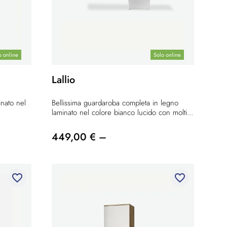
o online
Solo online
Lallio
nato nel
Bellissima guardaroba completa in legno
laminato nel colore bianco lucido con molti...
449,00 € –
favorite_border
favorite_border