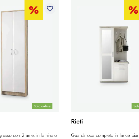
favorite_border
Solo online
Sol
Rieti
resso con 2 ante, in laminato
Guardaroba completo in larice bia