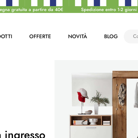
egna gratuita a partire da 40€
Spedizione entro 1-2 giorni 
OTTI
OFFERTE
NOVITÀ
BLOG
 ingresso