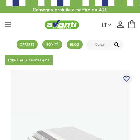
Consegna gratuita a partire da 40€
IT
OFFERTE
NOVITÀ
BLOG
TORNA ALLA PANORAMICA
favorite_border