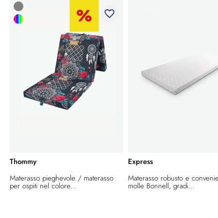
favorite_border
Thommy
Express
Materasso pieghevole / materasso
Materasso robusto e conveni
per ospiti nel colore...
molle Bonnell, gradi...