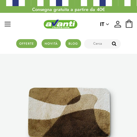
Consegna gratuita a partire da 40€
IT
OFFERTE
NOVITÀ
BLOG