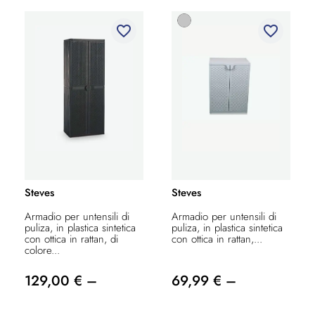
favorite_border
favorite_border
Steves
Steves
Armadio per untensili di
Armadio per untensili di
puliza, in plastica sintetica
puliza, in plastica sintetica
con ottica in rattan, di
con ottica in rattan,...
colore...
129,00 € –
69,99 € –