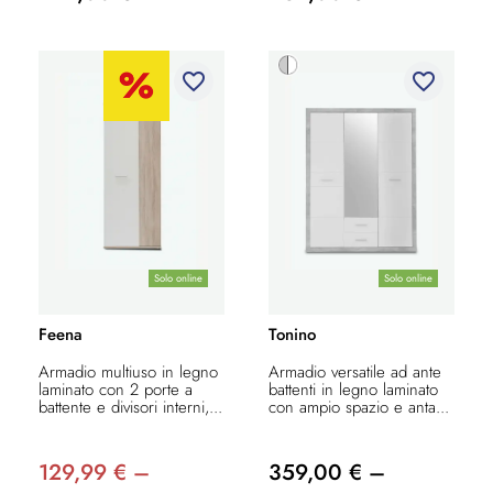
favorite_border
favorite_border
Solo online
Solo online
Feena
Tonino
Armadio multiuso in legno
Armadio versatile ad ante
laminato con 2 porte a
battenti in legno laminato
battente e divisori interni,...
con ampio spazio e anta...
129,99 € –
359,00 € –