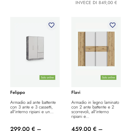
INVECE DI 849,00 €
favorite_border
favorite_border
Solo online
Solo online
Felippo
Flavi
Armadio ad ante battente
Armadio in legno laminato
con 3 ante e 3 cassetti,
con 2 ante battente e 2
all'interno ripiani e un...
scorrevoli, all'interno
ripiani e...
299,00 € –
459,00 € –