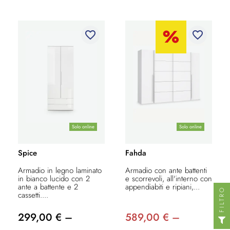
favorite_border
favorite_border
Solo online
Solo online
Spice
Fahda
Armadio in legno laminato
Armadio con ante battenti
in bianco lucido con 2
e scorrevoli, all'interno con
ante a battente e 2
appendiabiti e ripiani,...
FILTRO
cassetti....
299,00 € –
589,00 € –