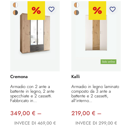
favorite_border
favorite_border
Solo online
Cremona
Kalli
Armadio con 2 ante a
Armadio in legno laminato
battente in legno, 2 ante
composto da 3 ante a
specchiate e 2 cassetti.
battente e 2 cassetti,
Fabbricato in...
all'interno...
349,00 € –
219,00 € –
INVECE DI 469,00 €
INVECE DI 299,00 €