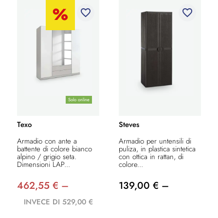
favorite_border
favorite_border
Solo online
Texo
Steves
Armadio con ante a
Armadio per untensili di
battente di colore bianco
puliza, in plastica sintetica
alpino / grigio seta.
con ottica in rattan, di
Dimensioni LAP...
colore...
462,55 € –
139,00 € –
INVECE DI 529,00 €