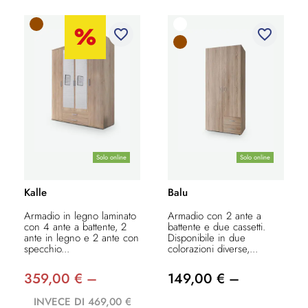
favorite_border
favorite_border
Solo online
Solo online
Kalle
Balu
Armadio in legno laminato
Armadio con 2 ante a
con 4 ante a battente, 2
battente e due cassetti.
ante in legno e 2 ante con
Disponibile in due
specchio...
colorazioni diverse,...
359,00 € –
149,00 € –
INVECE DI 469,00 €