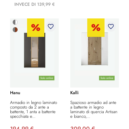
INVECE DI 139,99 €
favorite_border
favorite_border
Solo online
Solo online
Hanu
Kalli
Armadio in legno laminato
Spazioso armadio ad ante
composto da 2 ante a
a battente in legno
battente, 1 anta a battente
laminato di quercia Artisan
specchiata e...
e bianco,...
194,99 € –
309,00 € –