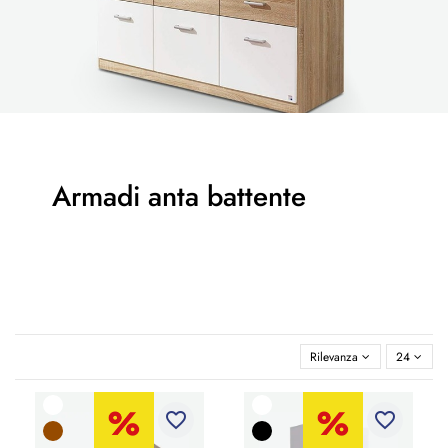
Armadi anta battente
Rilevanza
24
favorite_border
favorite_border