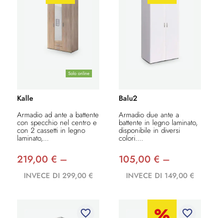
Solo online
Kalle
Balu2
Armadio ad ante a battente
Armadio due ante a
con specchio nel centro e
battente in legno laminato,
con 2 cassetti in legno
disponibile in diversi
laminato,...
colori....
219,00 € –
105,00 € –
INVECE DI 299,00 €
INVECE DI 149,00 €
favorite_border
favorite_border