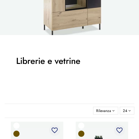
Librerie e vetrine
Rilevanza
24
favorite_border
favorite_border