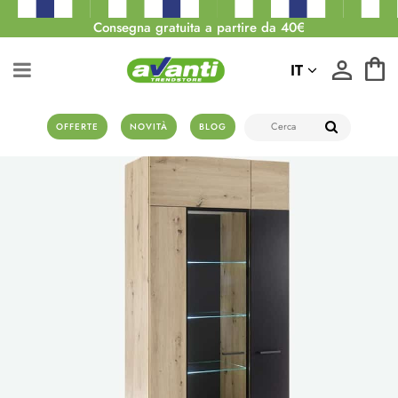
Consegna gratuita a partire da 40€
IT
OFFERTE
NOVITÀ
BLOG