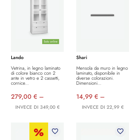
Solo online
Lando
Shari
Vetrina, in legno laminato
Mensola da muro in legno
di colore bianco con 2
laminato, disponibile in
ante in vetro e 2 cassetti,
diverse colorazioni.
cornice...
Dimensioni...
279,00 € –
14,99 € –
INVECE DI 349,00 €
INVECE DI 22,99 €
favorite_border
favorite_border