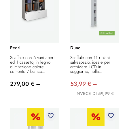
Solo online
Pedri
Duno
Scaffale con 6 vani aperti
Scaffale con 11 ripiani
ed 1 cassetto, in legno
salvaspazio, ideale per
d'imitazione colore
archiviare i CD in
cemento / bianco...
soggiorno, nella...
279,00 € –
53,99 € –
INVECE DI 59,99 €
favorite_border
favorite_border