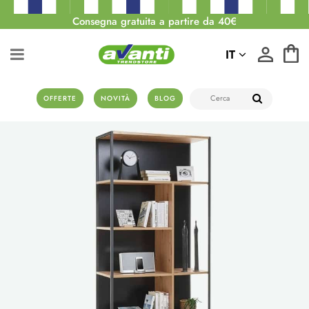
Consegna gratuita a partire da 40€
IT
OFFERTE
NOVITÀ
BLOG