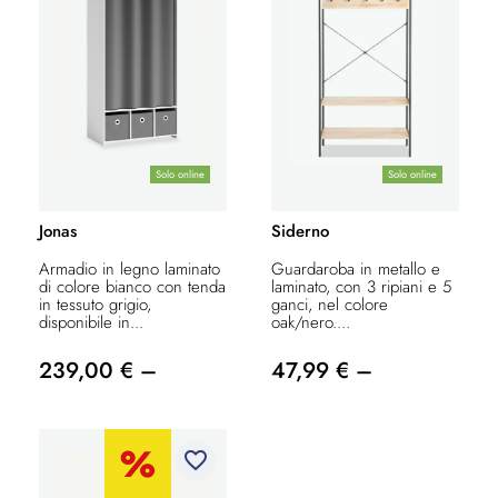
Solo online
Solo online
Jonas
Siderno
Armadio in legno laminato
Guardaroba in metallo e
di colore bianco con tenda
laminato, con 3 ripiani e 5
in tessuto grigio,
ganci, nel colore
disponibile in...
oak/nero....
239,00 € –
47,99 € –
favorite_border