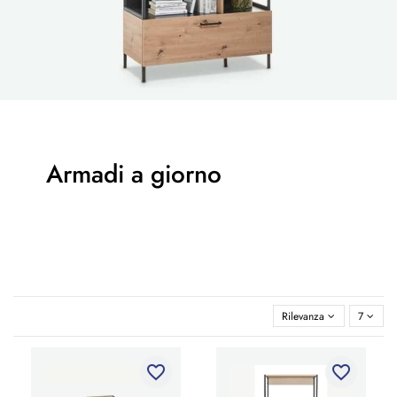
Armadi a giorno
Rilevanza
7
favorite_border
favorite_border