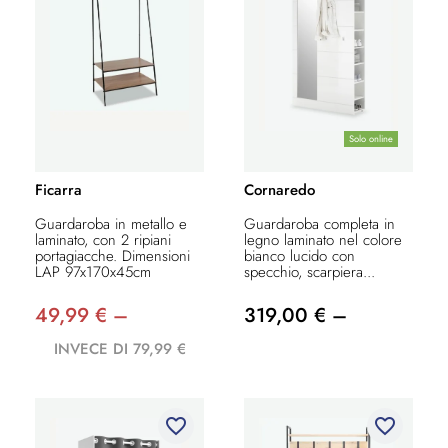
Solo online
Ficarra
Cornaredo
Guardaroba in metallo e
Guardaroba completa in
laminato, con 2 ripiani
legno laminato nel colore
portagiacche. Dimensioni
bianco lucido con
LAP 97x170x45cm
specchio, scarpiera...
49,99 € –
319,00 € –
INVECE DI 79,99 €
favorite_border
favorite_border