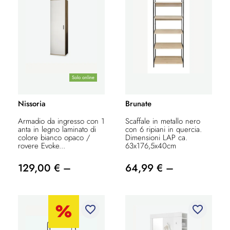
Solo online
Nissoria
Brunate
Armadio da ingresso con 1
Scaffale in metallo nero
anta in legno laminato di
con 6 ripiani in quercia.
colore bianco opaco /
Dimensioni LAP ca.
rovere Evoke...
63x176,5x40cm
129,00 € –
64,99 € –
favorite_border
favorite_border