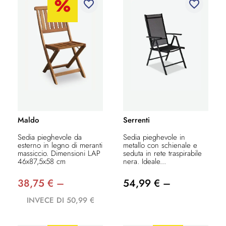
favorite_border
favorite_border
Maldo
Serrenti
Sedia pieghevole da
Sedia pieghevole in
esterno in legno di meranti
metallo con schienale e
massiccio. Dimensioni LAP
seduta in rete traspirabile
46x87,5x58 cm
nera. Ideale...
38,75 € –
54,99 € –
INVECE DI 50,99 €