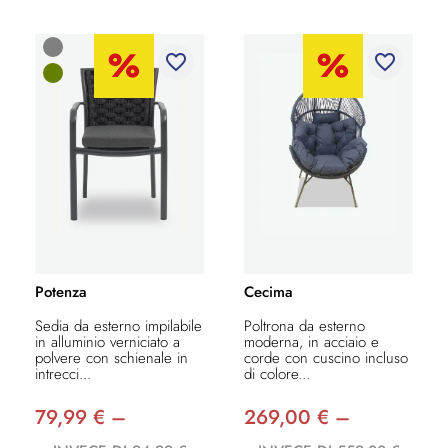
favorite_border
favorite_border
Potenza
Cecima
Sedia da esterno impilabile
Poltrona da esterno
in alluminio verniciato a
moderna, in acciaio e
polvere con schienale in
corde con cuscino incluso
intrecci...
di colore...
79,99 € –
269,00 € –