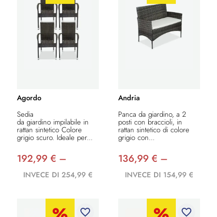
Agordo
Andria
Sedia
Panca da giardino, a 2
da giardino impilabile in
posti con braccioli, in
rattan sintetico Colore
rattan sintetico di colore
grigio scuro. Ideale per...
grigio con...
192,99 € –
136,99 € –
INVECE DI 254,99 €
INVECE DI 154,99 €
favorite_border
favorite_border