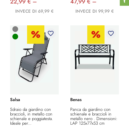
22,99 € –
47,99 € –
INVECE DI 69,99 €
INVECE DI 99,99 €
favorite_border
favorite_border
Salsa
Benas
Sdraio da giardino con
Panca da giardino con
braccioli, in metallo con
schienale e braccioli in
schienale e poggiatesta.
metallo nero . Dimensioni:
Ideale per...
LAP 125x77x53 cm