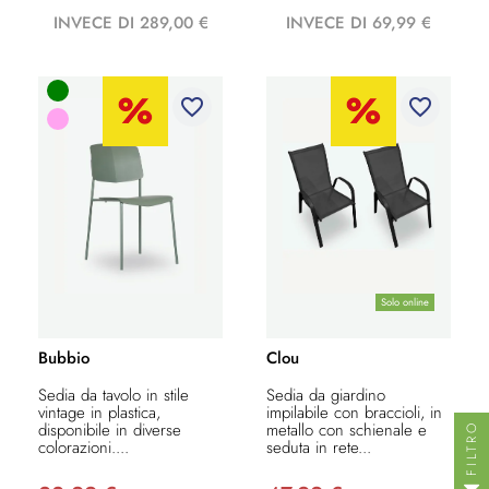
INVECE DI 289,00 €
INVECE DI 69,99 €
favorite_border
favorite_border
Solo online
Bubbio
Clou
Sedia da tavolo in stile
Sedia da giardino
vintage in plastica,
impilabile con braccioli, in
disponibile in diverse
metallo con schienale e
FILTRO
colorazioni....
seduta in rete...