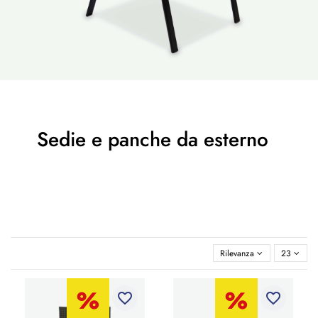
Sedie e panche da esterno
Rilevanza
23
favorite_border
favorite_border