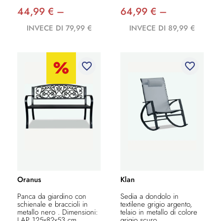
44,99 € –
64,99 € –
INVECE DI 79,99 €
INVECE DI 89,99 €
favorite_border
favorite_border
Oranus
Klan
Panca da giardino con
Sedia a dondolo in
schienale e braccioli in
textilene grigio argento,
metallo nero . Dimensioni:
telaio in metallo di colore
LAP 125x82x53 cm
grigio scuro....