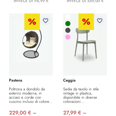
INVECE DI 94,99 €
INVECE DI 559,00 €
favorite_border
favorite_border
Pastena
Ceggia
Poltrona a dondolo da
Sedia da tavolo in stile
esterno moderna, in
vintage in plastica,
acciaio e corde con
disponibile in diverse
cuscino incluso di colore...
colorazioni....
229,00 € –
27,99 € –