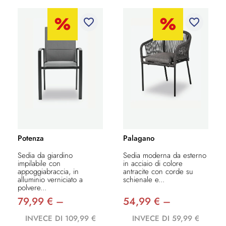
favorite_border
favorite_border
Potenza
Palagano
Sedia da giardino
Sedia moderna da esterno
impilabile con
in acciaio di colore
appoggiabraccia, in
antracite con corde su
alluminio verniciato a
schienale e...
polvere...
79,99 € –
54,99 € –
INVECE DI 109,99 €
INVECE DI 59,99 €