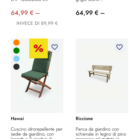
64,99 € –
64,99 € –
INVECE DI 89,99 €
favorite_border
favorite_border
Hawai
Riccione
Cuscino idrorepellente per
Panca da giardino con
sedie da giardino, con
schienale in legno di pino
laccetti e 2 cinghie di
massiccio già trattato in