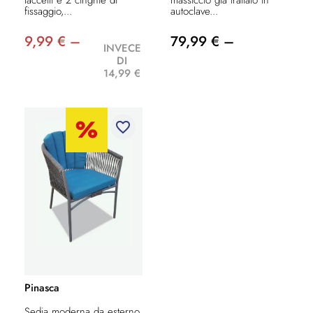
fissaggio,...
autoclave...
9,99 € –
79,99 € –
INVECE
DI
14,99 €
favorite_border
Pinasca
Sedia moderna da esterno