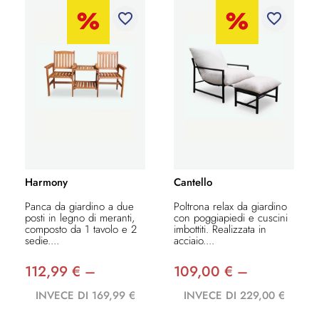
favorite_border
favorite_border
Harmony
Cantello
Panca da giardino a due
Poltrona relax da giardino
posti in legno di meranti,
con poggiapiedi e cuscini
composto da 1 tavolo e 2
imbottiti. Realizzata in
sedie....
acciaio....
112,99 € –
109,00 € –
INVECE DI 169,99 €
INVECE DI 229,00 €