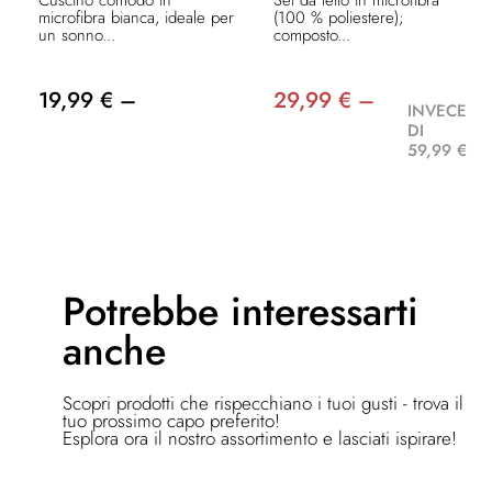
Cuscino comodo in
Set da letto in microfibra
microfibra bianca, ideale per
(100 % poliestere);
un sonno...
composto...
19,99 € –
29,99 € –
INVECE
DI
59,99 €
Potrebbe
interessarti
anche
Scopri prodotti che rispecchiano i tuoi gusti - trova il
tuo prossimo capo preferito!
Esplora ora il nostro assortimento e lasciati ispirare!