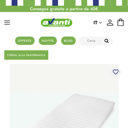
Consegna gratuita a partire da 40€
IT
OFFERTE
NOVITÀ
BLOG
TORNA ALLA PANORAMICA
favorite_border