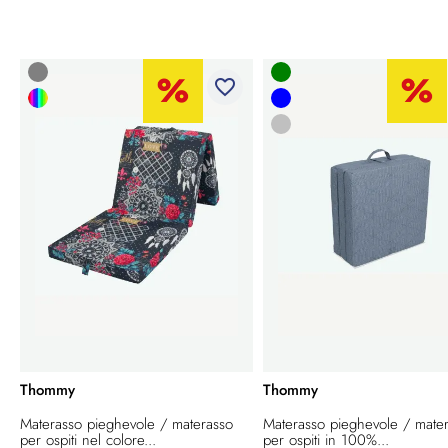
favorite_border
Thommy
Thommy
Materasso pieghevole / materasso
Materasso pieghevole / mate
per ospiti nel colore...
per ospiti in 100%...