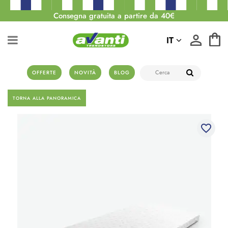
Consegna gratuita a partire da 40€
IT
OFFERTE
NOVITÀ
BLOG
TORNA ALLA PANORAMICA
favorite_border