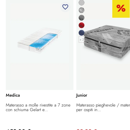
favorite_border
+ 3
Medica
Junior
Materasso a molle rivestite a 7 zone
Materasso pieghevole / mate
con schiuma Gelart e...
per ospiti in...