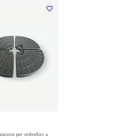
favorite_border
izzazione per ombrelloni a