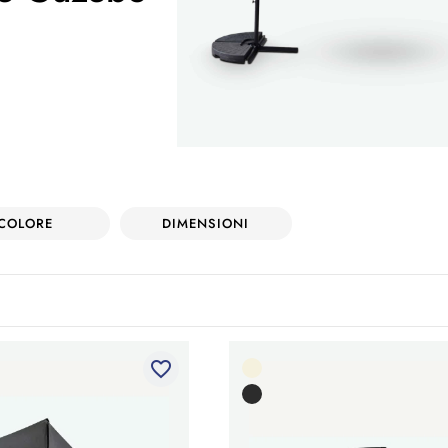
COLORE
DIMENSIONI
favorite_border