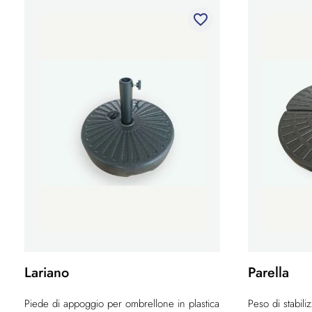
favorite_border
Lariano
Parella
Piede di appoggio per ombrellone in plastica
Peso di stabil