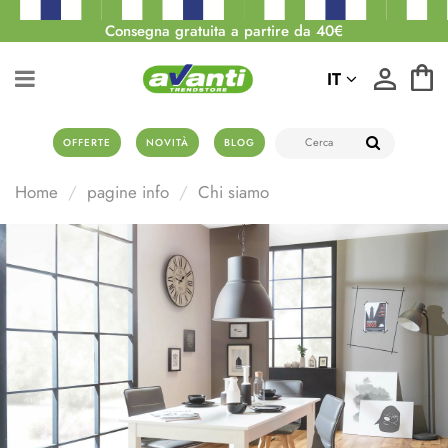
Consegna gratuita a partire da 40€
IT
OFFERTE
NOVITÀ
BLOG
Home
pagine info
Chi siamo