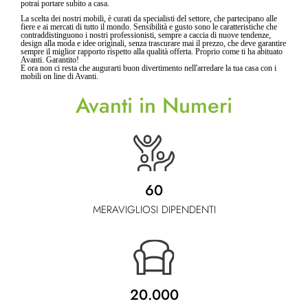
potrai portare subito a casa.
La scelta dei nostri mobili, è curati da specialisti del settore, che partecipano alle
fiere e ai mercati di tutto il mondo. Sensibilità e gusto sono le caratteristiche che
contraddistinguono i nostri professionisti, sempre a caccia di nuove tendenze,
design alla moda e idee originali, senza trascurare mai il prezzo, che deve garantire
sempre il miglior rapporto rispetto alla qualità offerta. Proprio come ti ha abituato
Avanti. Garantito!
E ora non ci resta che augurarti buon divertimento nell'arredare la tua casa con i
mobili on line di Avanti.
Avanti in Numeri
60
MERAVIGLIOSI DIPENDENTI
20.000