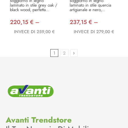
soggiorno in legno
soggiorno in legno
laminato in stile grey oak /
laminato in stile quercia
black wood, perfetta...
artigianale e nero,...
220,15 € –
237,15 € –
INVECE DI 259,00 €
INVECE DI 279,00 €
1
2
Avanti Trendstore