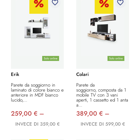
favorite_border
favorite_border
Solo online
Solo online
Erik
Colari
Parete da soggiorno in
Parete da
laminato di colore bianco e
soggiorno, composta da 1
anteriore in MDF bianco
mobile TV con 3 vani
lucido,...
aperti, 1 cassetto ed 1 anta
a...
259,00 € –
389,00 € –
INVECE DI 359,00 €
INVECE DI 599,00 €