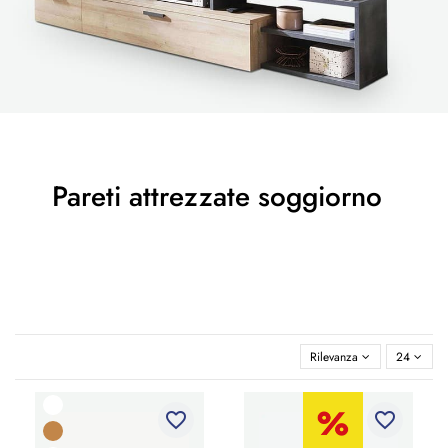
Pareti attrezzate soggiorno
Rilevanza
24
favorite_border
favorite_border