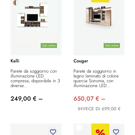
Solo online
Solo online
Kalli
Cougar
Parete da soggiorno con
Parete da soggiorno in
illuminazione LED
legno laminato di colore
compresa, disponibile in 3
quercia Sonoma, con
diverse...
illuminazione LED...
249,00 € –
650,07 € –
INVECE DI 699,00 €
favorite_border
favorite_border