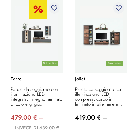
favorite_border
favorite_border
Solo online
Solo online
Torre
Joliet
Parete da soggiorno con
Parete da soggiorno con
illuminazione LED
illuminazione LED
integrata, in legno laminato
compresa, corpo in
di colore grigio...
laminato in stile matera...
479,00 € –
419,00 € –
INVECE DI 639,00 €