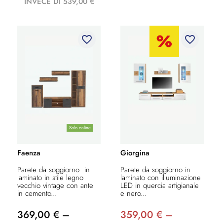
INVECE DI 539,00 €
favorite_border
favorite_border
Solo online
Faenza
Giorgina
Parete da soggiorno in
Parete da soggiorno in
laminato in stile legno
laminato con illuminazione
vecchio vintage con ante
LED in quercia artigianale
in cemento...
e nero...
369,00 € –
359,00 € –