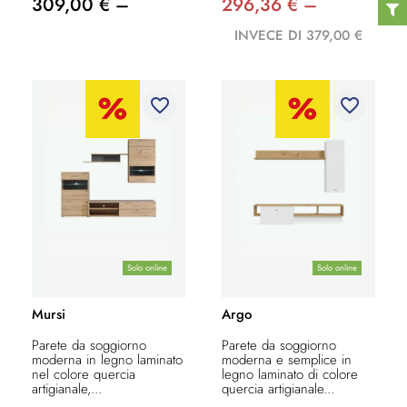
309,00 € –
296,36 € –
INVECE DI 379,00 €
favorite_border
favorite_border
Solo online
Solo online
Mursi
Argo
Parete da soggiorno
Parete da soggiorno
moderna in legno laminato
moderna e semplice in
nel colore quercia
legno laminato di colore
artigianale,...
quercia artigianale...