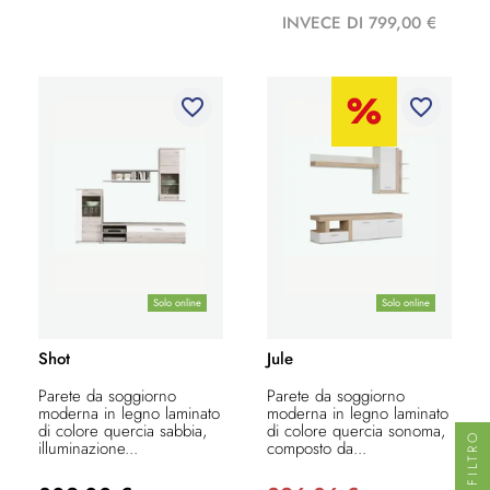
INVECE DI 799,00 €
favorite_border
favorite_border
Solo online
Solo online
Shot
Jule
Parete da soggiorno
Parete da soggiorno
moderna in legno laminato
moderna in legno laminato
di colore quercia sabbia,
di colore quercia sonoma,
FILTRO
illuminazione...
composto da...