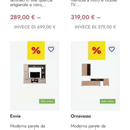
artigianale e nero,...
TV....
289,00 € –
319,00 € –
INVECE DI 699,00 €
INVECE DI 579,00 €
favorite_border
favorite_border
Solo online
Solo online
Envie
Ornavasso
Moderna parete da
Moderna parete da