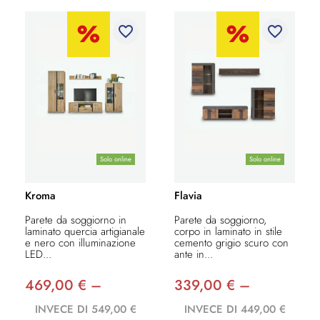
favorite_border
favorite_border
Solo online
Solo online
Kroma
Flavia
Parete da soggiorno in
Parete da soggiorno,
laminato quercia artigianale
corpo in laminato in stile
e nero con illuminazione
cemento grigio scuro con
LED...
ante in...
469,00 € –
339,00 € –
INVECE DI 549,00 €
INVECE DI 449,00 €