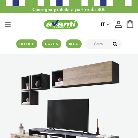
Consegna gratuita a partire da 40€
IT
OFFERTE
NOVITÀ
BLOG