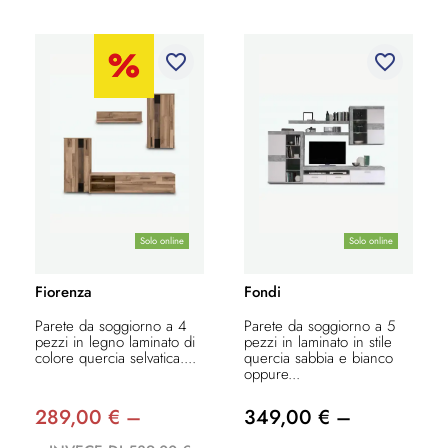
favorite_border
favorite_border
Solo online
Solo online
Fiorenza
Fondi
Parete da soggiorno a 4
Parete da soggiorno a 5
pezzi in legno laminato di
pezzi in laminato in stile
colore quercia selvatica....
quercia sabbia e bianco
oppure...
289,00 € –
349,00 € –