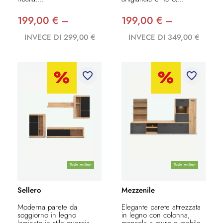
199,00 € –
199,00 € –
INVECE DI 299,00 €
INVECE DI 349,00 €
favorite_border
favorite_border
Solo online
Solo online
Sellero
Mezzenile
Moderna parete da
Elegante parete attrezzata
soggiorno in legno
in legno con colonna,
laminato in stile quercia
mensola a muro e mobile