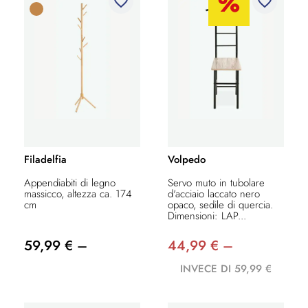
favorite_border
favorite_border
Filadelfia
Volpedo
Appendiabiti di legno
Servo muto in tubolare
massicco, altezza ca. 174
d'acciaio laccato nero
cm
opaco, sedile di quercia.
Dimensioni: LAP...
59,99 € –
44,99 € –
INVECE DI 59,99 €