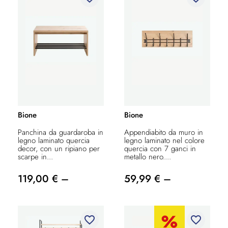
Bione
Bione
Panchina da guardaroba in
Appendiabito da muro in
legno laminato quercia
legno laminato nel colore
decor, con un ripiano per
quercia con 7 ganci in
scarpe in...
metallo nero....
119,00 € –
59,99 € –
favorite_border
favorite_border