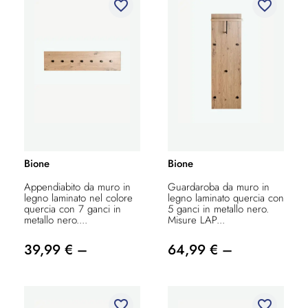
favorite_border
favorite_border
Bione
Bione
Appendiabito da muro in
Guardaroba da muro in
legno laminato nel colore
legno laminato quercia con
quercia con 7 ganci in
5 ganci in metallo nero.
metallo nero....
Misure LAP...
39,99 € –
64,99 € –
favorite_border
favorite_border