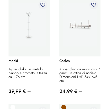
favorite_border
favorite_border
Mecki
Carlos
Appendiabiti in metallo
Appendino da muro con 7
bianco e cromato, altezza
ganci, in ottica di acciaio.
ca. 176 cm
Dimensioni LAP 54x16x5
cm
39,99 € –
24,99 € –