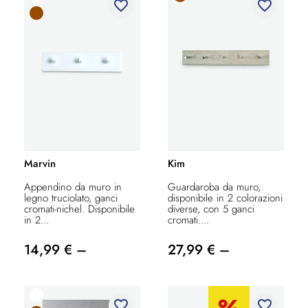
favorite_border
favorite_border
Marvin
Kim
Appendino da muro in
Guardaroba da muro,
legno truciolato, ganci
disponibile in 2 colorazioni
cromati-nichel. Disponibile
diverse, con 5 ganci
in 2...
cromati....
14,99 € –
27,99 € –
favorite_border
favorite_border