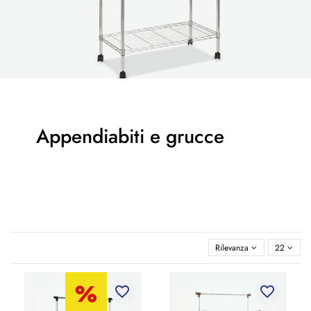
Appendiabiti e grucce
Rilevanza
22
favorite_border
favorite_border