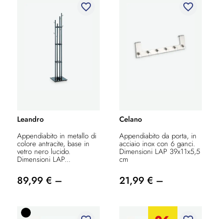
favorite_border
favorite_border
Leandro
Celano
Appendiabito in metallo di
Appendiabito da porta, in
colore antracite, base in
acciaio inox con 6 ganci.
vetro nero lucido.
Dimensioni LAP 39x11x5,5
Dimensioni LAP...
cm
89,99 € –
21,99 € –