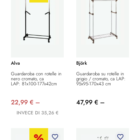
Alva
Björk
Guardaroba con rotelle in
Guardaroba su rotelle in
nero cromato, ca
grigio / cromato, ca LAP:
LAP: 81x100-177x42cm
95x95-170x43 cm
22,99 € –
47,99 € –
INVECE DI 35,26 €
favorite_border
favorite_border