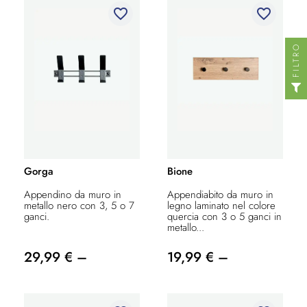
favorite_border
favorite_border
FILTRO
Gorga
Bione
Appendino da muro in
Appendiabito da muro in
metallo nero con 3, 5 o 7
legno laminato nel colore
ganci.
quercia con 3 o 5 ganci in
metallo...
29,99 € –
19,99 € –