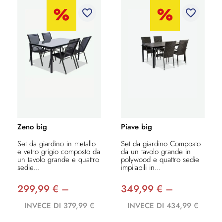
favorite_border
favorite_border
Zeno big
Piave big
Set da giardino in metallo
Set da giardino Composto
e vetro grigio composto da
da un tavolo grande in
un tavolo grande e quattro
polywood e quattro sedie
sedie...
impilabili in...
299,99 € –
349,99 € –
INVECE DI 379,99 €
INVECE DI 434,99 €