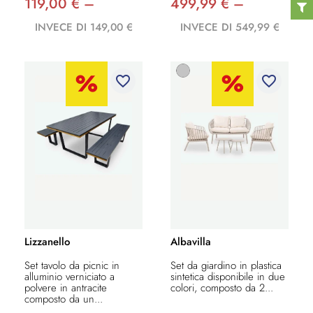
119,00 € –
499,99 € –
INVECE DI 149,00 €
INVECE DI 549,99 €
favorite_border
favorite_border
Lizzanello
Albavilla
Set tavolo da picnic in
Set da giardino in plastica
alluminio verniciato a
sintetica disponibile in due
polvere in antracite
colori, composto da 2...
composto da un...