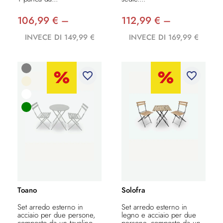
106,99 € –
112,99 € –
INVECE DI 149,99 €
INVECE DI 169,99 €
favorite_border
favorite_border
Toano
Solofra
Set arredo esterno in
Set arredo esterno in
acciaio per due persone,
legno e acciaio per due
composto da un tavolino
persone, composto da un