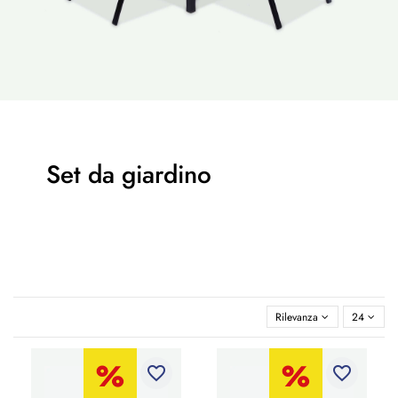
Set da giardino
Rilevanza
24
favorite_border
favorite_border