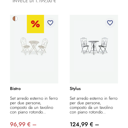
INVECE DI 1.199,00 €
favorite_border
favorite_border
Bistro
Stylus
Set arredo esterno in ferro
Set arredo esterno in ferro
per due persone,
per due persone,
composto da un tavolino
composto da un tavolino
con piano rotondo...
con piano rotondo...
96,99 € –
124,99 € –