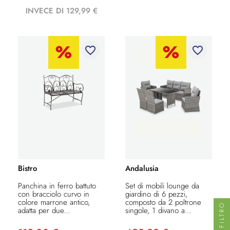
INVECE DI 129,99 €
favorite_border
favorite_border
Bistro
Andalusia
Panchina in ferro battuto
Set di mobili lounge da
con bracciolo curvo in
giardino di 6 pezzi,
colore marrone antico,
composto da 2 poltrone
FILTRO
adatta per due...
singole, 1 divano a...