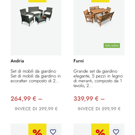
Solo online
Andria
Furni
Set di mobili da giardino
Grande set da giardino
Set di mobili da giardino in
elegante, 5 pezzi in legno
ecorattan composto di 2...
di meranti, composto da 1
tavolo, 2...
264,99 € –
339,99 € –
INVECE DI 399,99 €
INVECE DI 599,99 €
favorite_border
favorite_border