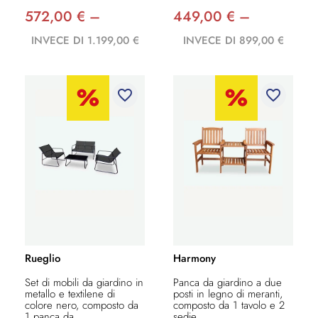
572,00 € –
449,00 € –
INVECE DI 1.199,00 €
INVECE DI 899,00 €
favorite_border
favorite_border
Rueglio
Harmony
Set di mobili da giardino in
Panca da giardino a due
metallo e textilene di
posti in legno di meranti,
colore nero, composto da
composto da 1 tavolo e 2
1 panca da...
sedie....