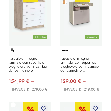
Solo online
Solo online
Elly
Lena
Fasciatoio in legno
Fasciatoio in legno
laminato con superficie
laminato, con superficie
pieghevole per il cambio
pieghevole per il cambio
del pannolino e...
del pannolino,...
154,99 € –
129,00 € –
INVECE DI 279,00 €
INVECE DI 219,00 €
favorite_border
favorite_border