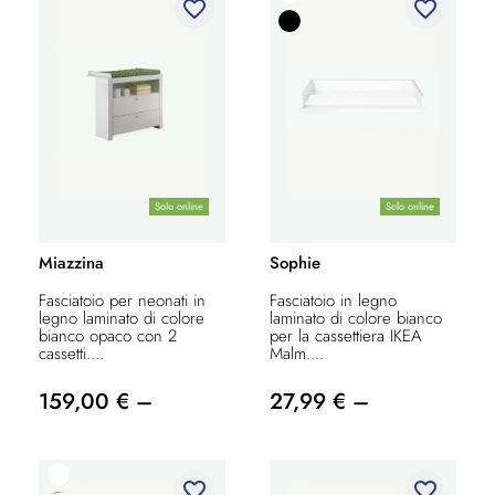
favorite_border
favorite_border
Solo online
Solo online
Miazzina
Sophie
Fasciatoio per neonati in
Fasciatoio in legno
legno laminato di colore
laminato di colore bianco
bianco opaco con 2
per la cassettiera IKEA
cassetti....
Malm....
159,00 € –
27,99 € –
favorite_border
favorite_border