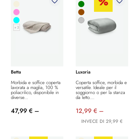
favorite_border
favorite_border
+ 3
Betta
Luxoria
Morbida e soffice coperta
Coperta soffice, morbida e
lavorata a maglia, 100 %
versatile. Ideale per il
poliacrilico, disponibile in
soggiorno o per la stanza
diverse...
da letto....
47,99 € –
12,99 € –
INVECE DI 29,99 €