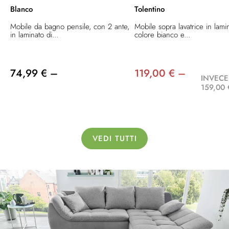
Blanco
Tolentino
Mobile da bagno pensile, con 2 ante,
Mobile sopra lavatrice in lami
in laminato di...
colore bianco e...
74,99 € –
119,00 € –
INVECE
159,00 
VEDI TUTTI