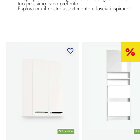
tuo prossimo capo preferito!
Esplora ora il nostro assortimento e lasciati ispirare!
favorite_border
Solo online
Sol