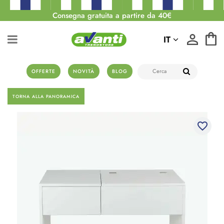
Consegna gratuita a partire da 40€
IT
OFFERTE
NOVITÀ
BLOG
TORNA ALLA PANORAMICA
favorite_border