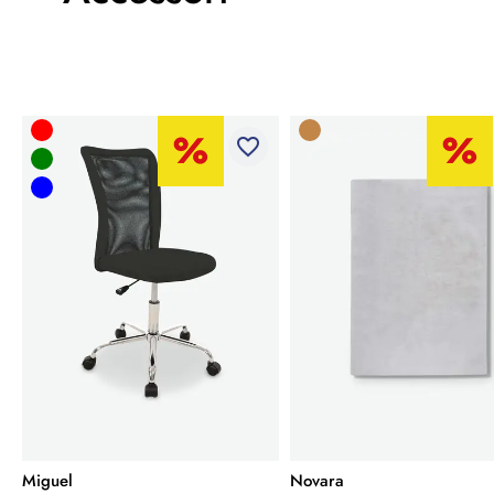
favorite_border
Miguel
Novara