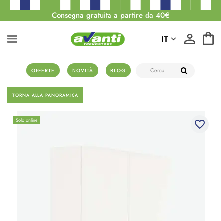
Consegna gratuita a partire da 40€
IT
OFFERTE
NOVITÀ
BLOG
TORNA ALLA PANORAMICA
Solo online
favorite_border