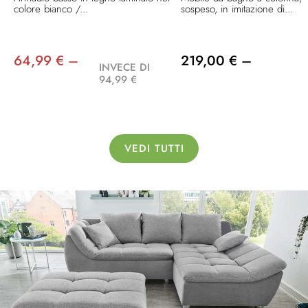
colore bianco /...
sospeso, in imitazione di...
64,99 € –
219,00 € –
INVECE DI
94,99 €
VEDI TUTTI