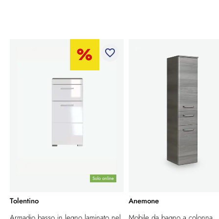
favorite_border
Solo online
Tolentino
Anemone
Armadio basso in legno laminato nel
Mobile da bagno a colonna,