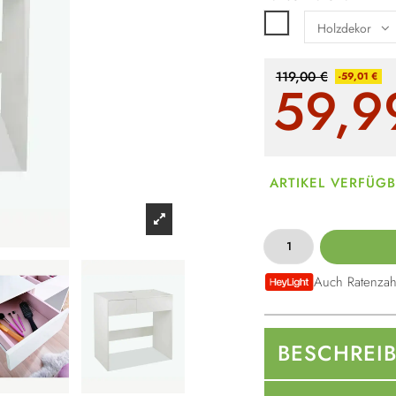
Weiß
119,00 €
-59,01 €
59,9
ARTIKEL VERFÜG
Auch Ratenzah
BESCHREI