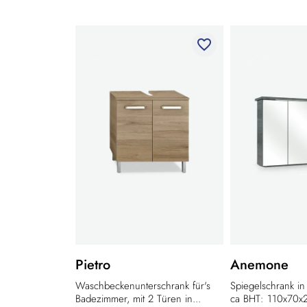
favorite_border
Pietro
Anemone
Waschbeckenunterschrank für's
Spiegelschrank in
Badezimmer, mit 2 Türen in...
ca BHT: 110x70