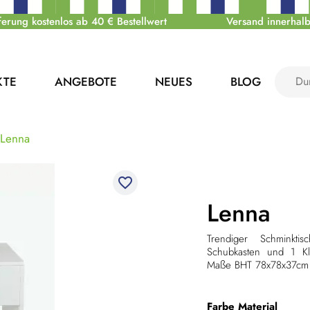
ferung kostenlos ab 40 € Bestellwert
Versand innerhalb
KTE
ANGEBOTE
NEUES
BLOG
Lenna
favorite_border
Lenna
Trendiger Schmink
Schubkasten und 1 Kla
Maße BHT 78x78x37cm
Farbe
Material