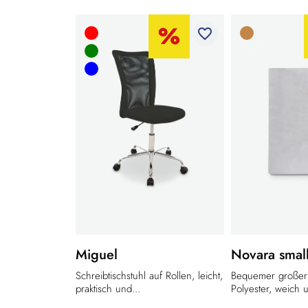
favorite_border
Miguel
Novara smal
Schreibtischstuhl auf Rollen, leicht,
Bequemer großer
praktisch und...
Polyester, weich u