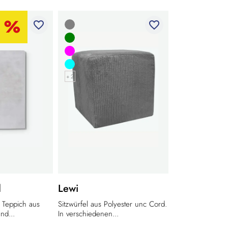
favorite_border
favorite_border
+ 2
l
Lewi
 Teppich aus
Sitzwürfel aus Polyester unc Cord.
nd...
In verschiedenen...