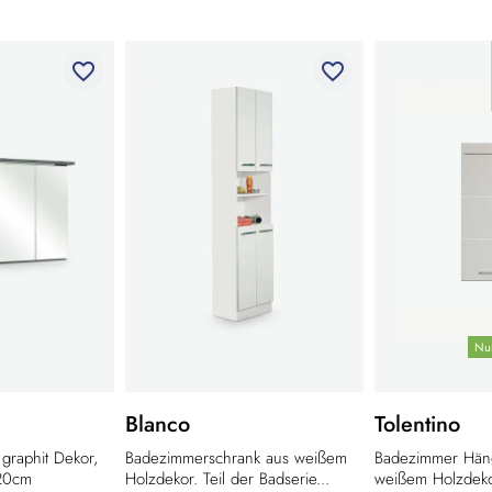
favorite_border
favorite_border
Nur
Blanco
Tolentino
 graphit Dekor,
Badezimmerschrank aus weißem
Badezimmer Hän
x20cm
Holzdekor. Teil der Badserie...
weißem Holzdekor