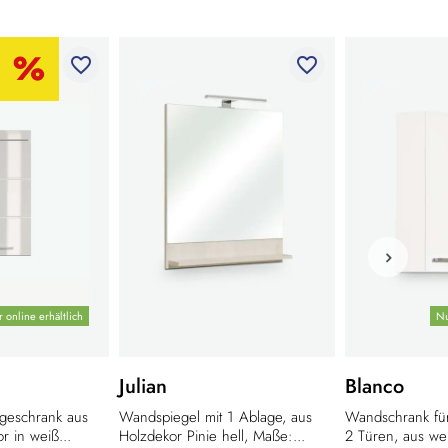
favorite_border
favorite_border
 online erhältlich
Nu
Julian
Blanco
geschrank aus
Wandspiegel mit 1 Ablage, aus
Wandschrank für
 in weiß...
Holzdekor Pinie hell, Maße:...
2 Türen, aus we