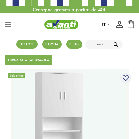
Consegna gratuita a partire da 40€
IT
OFFERTE
NOVITÀ
BLOG
TORNA ALLA PANORAMICA
Solo online
favorite_border