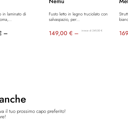
Nemu
Mel
to in laminato di
Fusto letto in legno truciolato con
Strut
oma,...
salvaspazio, per...
bian
invece di 249,00 €
€ –
149,00 € –
16
 anche
ova il tuo prossimo capo preferito!
are!