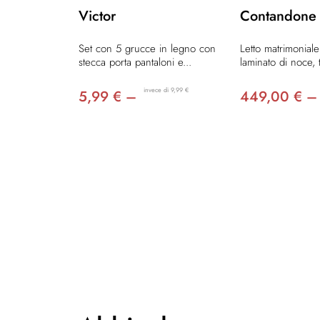
Victor
Contandone
Set con 5 grucce in legno con
Letto matrimoniale
stecca porta pantaloni e...
laminato di noce, t
invece di 9,99 €
5,99 € –
449,00 € –