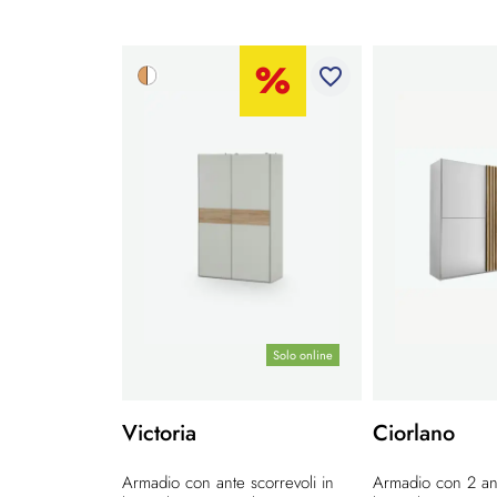
favorite_border
Solo online
Victoria
Ciorlano
Armadio con ante scorrevoli in
Armadio con 2 ant