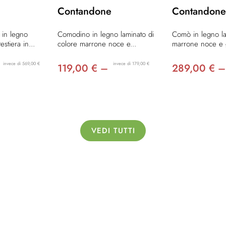
Contandone
Contandone
 in legno
Comodino in legno laminato di
Comò in legno la
estiera in...
colore marrone noce e...
marrone noce e g
invece di 569,00 €
invece di 179,00 €
119,00 € –
289,00 € –
VEDI TUTTI