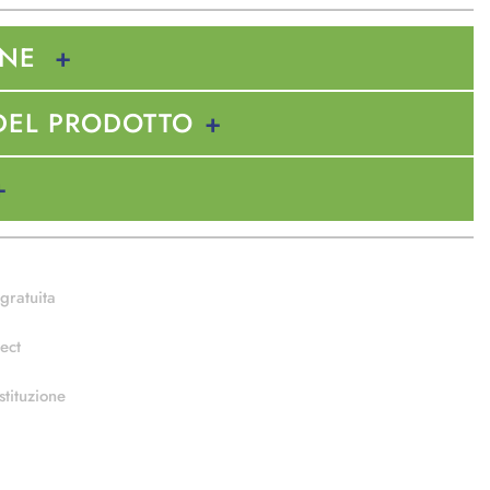
ONE
DEL PRODOTTO
gratuita
ect
stituzione