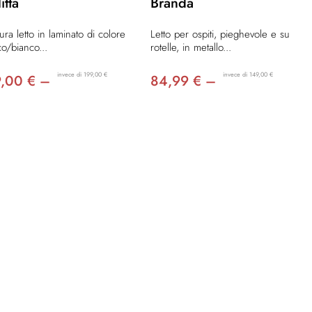
itta
Branda
tura letto in laminato di colore
Letto per ospiti, pieghevole e su
co/bianco...
rotelle, in metallo...
invece di 199,00 €
invece di 149,00 €
9,00 € –
84,99 € –