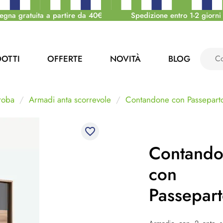
egna gratuita a partire da 40€
Spedizione entro 1-2 giorni 
OTTI
OFFERTE
NOVITÀ
BLOG
roba
Armadi anta scorrevole
Contandone con Passepart
favorite_border
Contand
con
Passepart