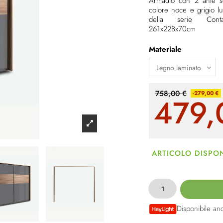
Armadio con 2 ante sc
colore noce e grigio lu
della serie Cont
261x228x70cm
Materiale
758,00 €
-279,00 €
479,
ARTICOLO DISPON
Disponibile an