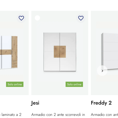
favorite_border
favorite_border
Solo online
Solo online
Jesi
Freddy 2
 laminato a 2
Armadio con 2 ante scorrevoli in
Armadio con ante