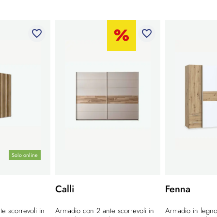
favorite_border
favorite_border
Solo online
Calli
Fenna
e scorrevoli in
Armadio con 2 ante scorrevoli in
Armadio in legno