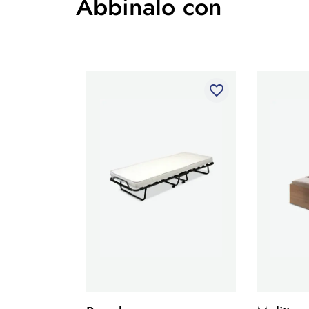
Abbinalo con
favorite_border