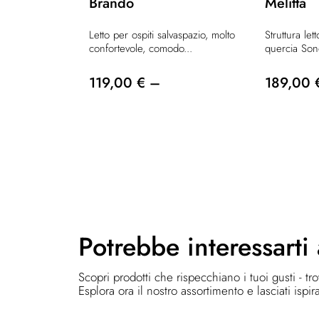
Brando
Melitta
Letto per ospiti salvaspazio, molto
Struttura let
confortevole, comodo...
quercia Son
119,00 € –
189,00 
Potrebbe
interessarti
Scopri prodotti che rispecchiano i tuoi gusti - tr
Esplora ora il nostro assortimento e lasciati ispir