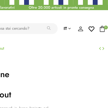
lavorativi
Oltre 20.000 articoli in pronta consegna
IT
0
out
one
out