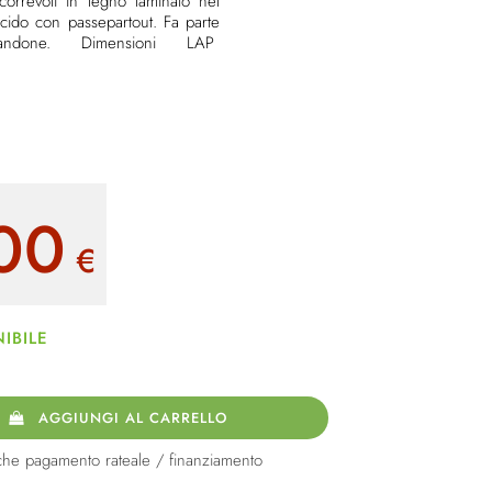
orrevoli in legno laminato nel
cido con passepartout. Fa parte
andone. Dimensioni LAP
00
€
IBILE
AGGIUNGI AL CARRELLO
che pagamento rateale / finanziamento