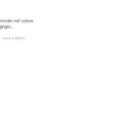
minato nel colore
rigio...
invece di 389,00 €