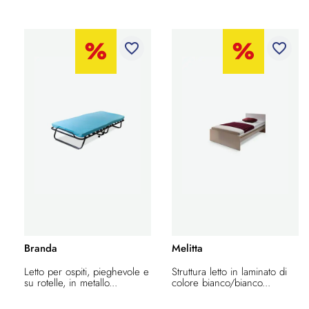
favorite_border
favorite_border
Branda
Melitta
Letto per ospiti, pieghevole e
Struttura letto in laminato di
su rotelle, in metallo...
colore bianco/bianco...