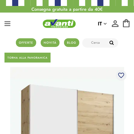
Consegna gratuita a partire da 40€
IT
OFFERTE
NOVITÀ
BLOG
TORNA ALLA PANORAMICA
favorite_border