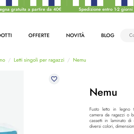
egna gratuita a partire da 40€
Spedizione entro 1-2 giorni 
OTTI
OFFERTE
NOVITÀ
BLOG
no
Letti singoli per ragazzi
Nemu
favorite_border
Nemu
Fusto letto in legno t
camera da ragazzi o b
cassetti in laminato di
diversi colori, dimens