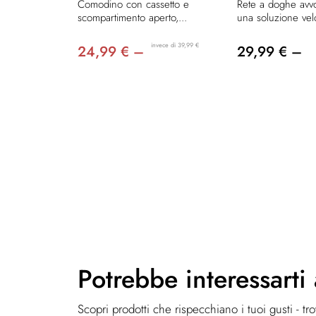
Comodino con cassetto e
Rete a doghe avvol
scompartimento aperto,...
una soluzione vel
invece di 39,99 €
24,99 € –
29,99 € –
Potrebbe
interessarti
Scopri prodotti che rispecchiano i tuoi gusti - tr