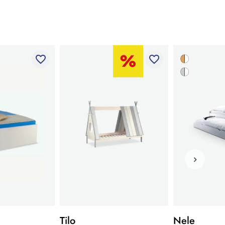
favorite_border
favorite_border
Tilo
Nele