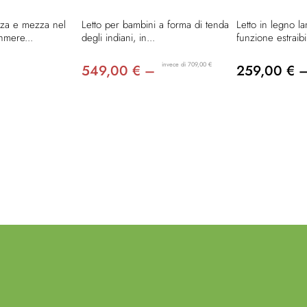
zza e mezza nel
Letto per bambini a forma di tenda
Letto in legno l
hmere...
degli indiani, in...
funzione estraibi
invece di 709,00 €
549,00 € –
259,00 € 