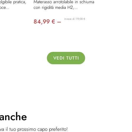
gibile pratica,
Materasso arrotolabile in schiuma
oce...
con rigidità media H2,...
invece di 119,00 €
84,99 € –
VEDI TUTTI
 anche
ova il tuo prossimo capo preferito!