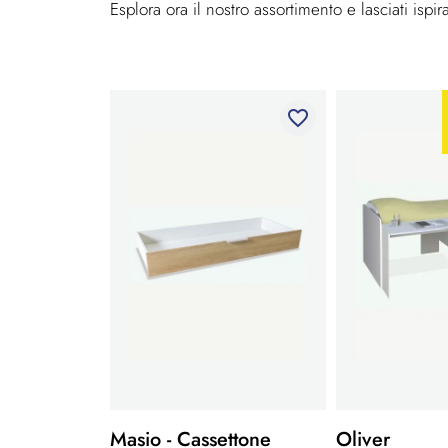
Esplora ora il nostro assortimento e lasciati ispir
favorite_border
Masio - Cassettone
Oliver