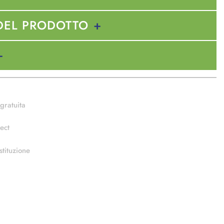
DEL PRODOTTO
gratuita
ect
stituzione