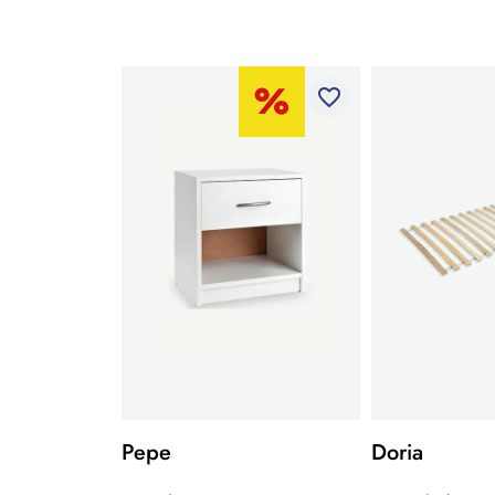
favorite_border
Pepe
Doria