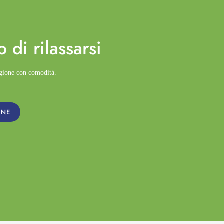
o di
rilassarsi
agione con comodità.
ONE