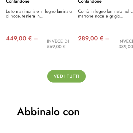
Contandone
Contandone
Letto matrimoniale in legno laminato
Comò in legno laminato nel c
di noce, testiera in...
marrone noce e grigio...
449,00 € –
289,00 € –
INVECE DI
INVEC
569,00 €
389,00
VEDI TUTTI
Abbinalo con