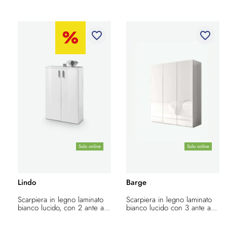
favorite_border
favorite_border
Solo online
Solo online
Lindo
Barge
Scarpiera in legno laminato
Scarpiera in legno laminato
bianco lucido, con 2 ante a...
bianco lucido con 3 ante a...