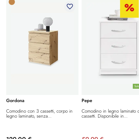
favorite_border
Sol
Gordona
Pepe
Comodino con 3 cassetti, corpo in
Comodino in legno laminato 
legno laminato, senza...
cassetti. Disponibile in...