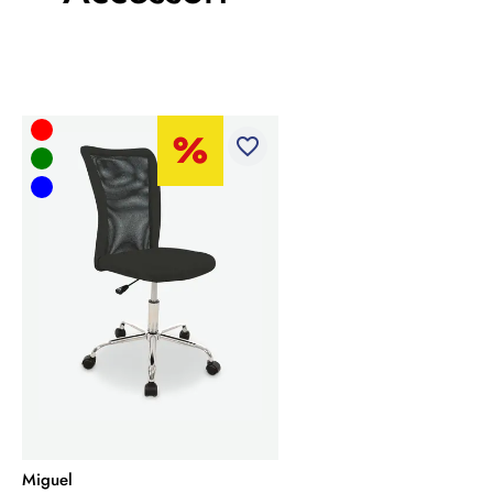
favorite_border
Miguel