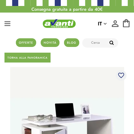
Consegna gratuita a partire da 40€
IT
OFFERTE
NOVITÀ
BLOG
TORNA ALLA PANORAMICA
favorite_border