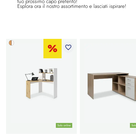
tuo prossimo capo preferito!
Esplora ora il nostro assortimento e lasciati ispirare!
favorite_border
Solo online
Sol