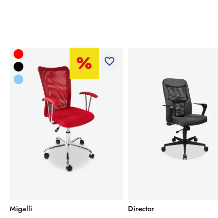
favorite_border
Migalli
Director