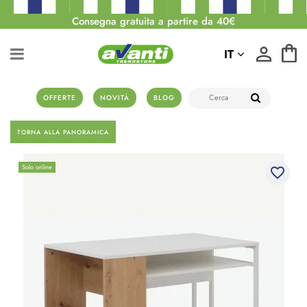
Consegna gratuita a partire da 40€
IT
OFFERTE
NOVITÀ
BLOG
TORNA ALLA PANORAMICA
Solo online
favorite_border