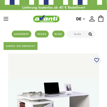
Lieferung kostenlos ab 40 € Bestellwert
DE
ANGEBOTE
NEUES
BLOG
ZURÜCK ZUR ÜBERSICHT
favorite_border