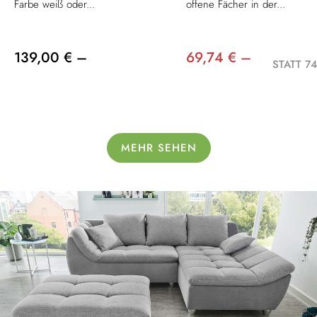
Farbe weiß oder...
offene Fächer in der...
139,00 € –
69,74 € –
STATT 74
MEHR SEHEN