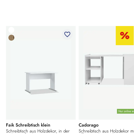
favorite_border
Nur online er
Faik Schreibtisch klein
Cadorago
Schreibtisch aus Holzdekor, in der
Schreibtisch aus Holzdekor mi