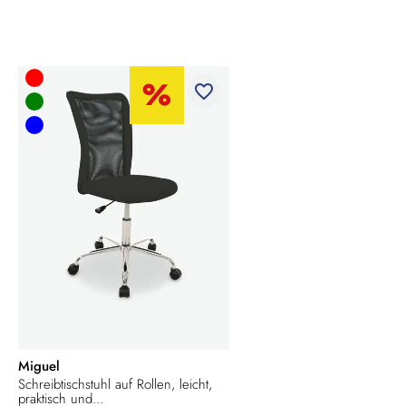
favorite_border
Miguel
Schreibtischstuhl auf Rollen, leicht,
praktisch und...