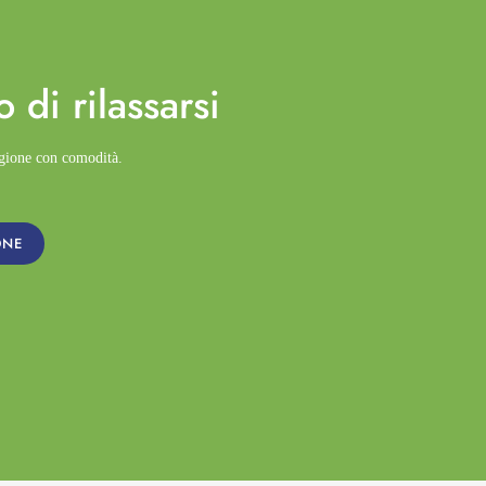
o di
rilassarsi
agione con comodità.
ONE