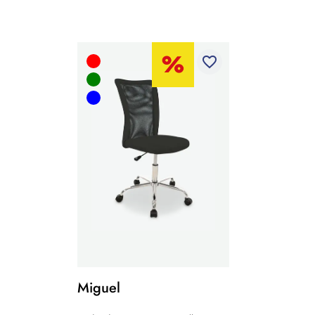
favorite_border
Miguel