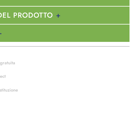
DEL PRODOTTO
gratuita
ect
stituzione