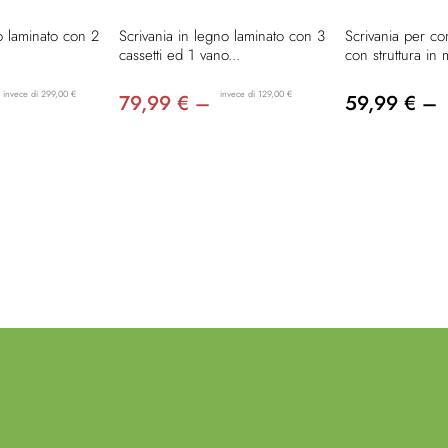
o laminato con 2
Scrivania in legno laminato con 3
Scrivania per co
cassetti ed 1 vano...
con struttura in m
invece di 299,00 €
invece di 129,00 €
79,99 € –
59,99 € –