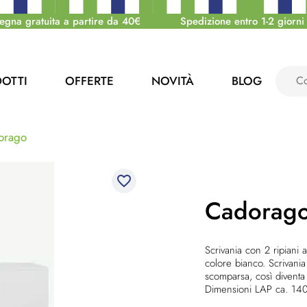
egna gratuita a partire da 40€
Spedizione entro 1-2 giorni 
OTTI
OFFERTE
NOVITÀ
BLOG
orago
favorite_border
Cadorag
Scrivania con 2 ripiani a
colore bianco. Scrivani
scomparsa, così diventa
Dimensioni LAP ca. 14