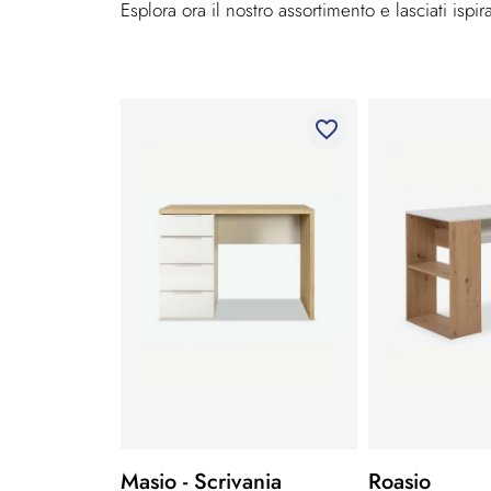
Esplora ora il nostro assortimento e lasciati ispir
favorite_border
Masio - Scrivania
Roasio