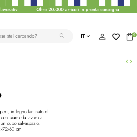
lavorativi
Oltre 20.000 articoli in pronta consegna
IT
0
o
perti, in legno laminato di
a con piano da lavoro a
 un cubo salvaspazio.
0x72x60 cm.