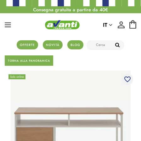
Consegna gratuita a partire da 40€
IT
OFFERTE
NOVITÀ
BLOG
TORNA ALLA PANORAMICA
Solo online
favorite_border