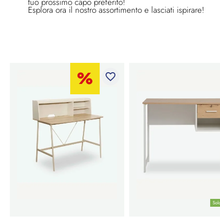
tuo prossimo capo preferito!
Esplora ora il nostro assortimento e lasciati ispirare!
favorite_border
Sol