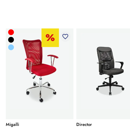
favorite_border
Migalli
Director